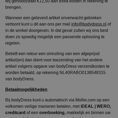
wij genoodzaakt €12,50 aan extra kosten in rekening te
brengen.
Wanneer een geleverd artikel onverwacht gebreken
vertoont kunt u dit aan ons per mail
info@bodydress.nl
of
in de winkel doorgeven. In dat geval zullen wij ons best
doen zo spoedig mogelijk een passende oplossing te
regelen.
Betreft een retour een omruiling van een afgeprijsd
artikel(en) dan dient voor toezending van het andere
artikel volgens opgave van bodyDress verzendkosten te
worden betaald, op rekening NL40RABO0138548315
van bodyDress.
Betaalmogelijkheden
Bij bodyDress kunt u automatisch via Mollie.com op een
iDEAL | WERO,
volkomen veilige manieren betalen, met
creditcard
overboeking,
of een
makkelijk en binnen uw