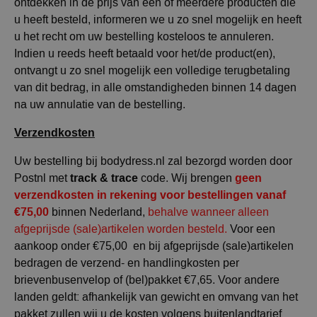
ontdekken in de prijs van een of meerdere producten die
u heeft besteld, informeren we u zo snel mogelijk en heeft
u het recht om uw bestelling kosteloos te annuleren.
Indien u reeds heeft betaald voor het/de product(en),
ontvangt u zo snel mogelijk een volledige terugbetaling
van dit bedrag, in alle omstandigheden binnen 14 dagen
na uw annulatie van de bestelling.
Verzendkosten
Uw bestelling bij bodydress.nl zal bezorgd worden door
track & trace
geen
Postnl met
code. Wij brengen
verzendkosten in rekening voor bestellingen vanaf
€75,00
binnen Nederland,
behalve wanneer alleen
afgeprijsde (sale)artikelen worden besteld.
Voor een
aankoop onder €75,00 en bij afgeprijsde (sale)artikelen
bedragen de verzend- en handlingkosten per
brievenbusenvelop of (bel)pakket €7,65. Voor andere
landen geldt: afhankelijk van gewicht en omvang van het
pakket zullen wij u de kosten volgens buitenlandtarief