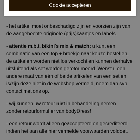
(Een panty mag niet gepast zijn en dient op originele
wijze in de verpakking te zitten).
- het artikel moet onbeschadigd zijn en voorzien zijn van
de aangehechte originele (prijs)kaartjes en labels.
attentie m.b.t. bikini's mix & match:
-
u kunt een
combinatie van een top + broekje naar keuze bestellen,
de artikelen worden niet los verkocht en kunnen derhalve
uitsluitend als set worden geretourneerd. Wenst u een
andere maat van één of beide artikelen van een set en
is/zijn deze niet in de webshop vermeld, neem dan svp
contact met ons op.
niet
- wij kunnen uw retour
in behandeling nemen
zonder retourformulier van bodyDress!
- een retour wordt alleen geaccepteerd en gecrediteerd
indien het aan alle hier vermelde voorwaarden voldoet.