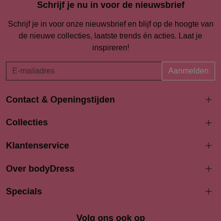
Schrijf je nu in voor de nieuwsbrief
Schrijf je in voor onze nieuwsbrief en blijf op de hoogte van
de nieuwe collecties, laatste trends én acties. Laat je
inspireren!
Aanmelden
Contact & Openingstijden
Langestraat 94-96
Collecties
3811 AK Amersfoort
033 4690704
Klantenservice
info@bodydress.nl
Over bodyDress
Openingstijden
Maandag
Specials
13:00 - 17:30
Dinsdag
9:30 - 17:30
Woensdag
9.30 - 17.30
Volg ons ook op