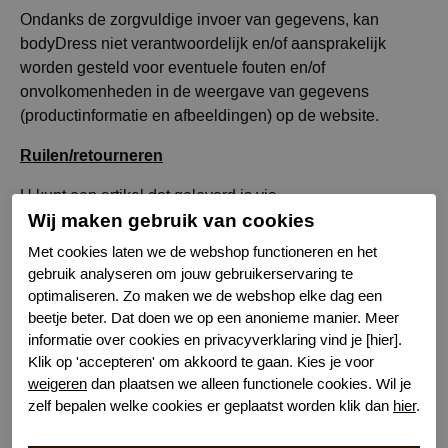
Ondanks de zorgvuldige invoer van gegevens, kan
bodyDress niet verantwoordelijk en/of aansprakelijk
worden gesteld voor eventuele fouten en/of
onvolkomenheden in de weergave van gegevens
(productinformatie en afbeeldingen) op de website.
Ruilen/retourneren
U kunt een artikel dat geleverd is via
Wij maken gebruik van cookies
veertien werkdagen
bodydress.nl binnen
na
factuurdatum retour sturen naar een van onze winkels.
Met cookies laten we de webshop functioneren en het
Na veertien dagen vervalt het recht op restitutie. De
gebruik analyseren om jouw gebruikerservaring te
retourzending dient hierbij aan de volgende voorwaarden
optimaliseren. Zo maken we de webshop elke dag een
te voldoen:
beetje beter. Dat doen we op een anonieme manier. Meer
informatie over cookies en privacyverklaring vind je [hier].
- het moet voorzien zijn van het retourformulier van
Klik op 'accepteren' om akkoord te gaan. Kies je voor
bodyDress dat bij de levering wordt bijgesloten.
weigeren
dan plaatsen we alleen functionele cookies. Wil je
zelf bepalen welke cookies er geplaatst worden klik dan
hier
.
- het artikel moet ongedragen zijn en in de originele
verpakking zitten.