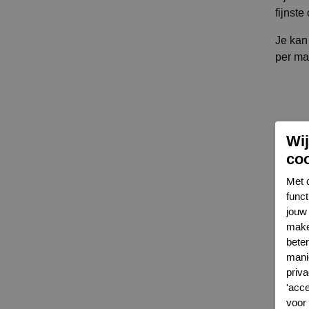
fijnst
Je kan
per mai
Wi
co
Met 
func
jouw 
make
bete
mani
priva
'acc
voor