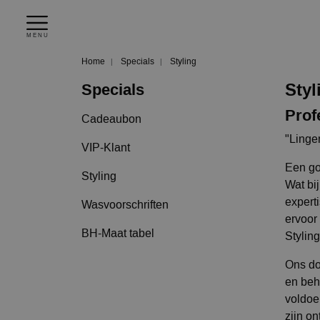
MENU
Home
Specials
Styling
Styl
Specials
Prof
Cadeaubon
"Linge
VIP-Klant
Een go
Styling
Wat bi
expert
Wasvoorschriften
ervoor 
BH-Maat tabel
Styling
Ons do
en beh
voldoe
zijn on