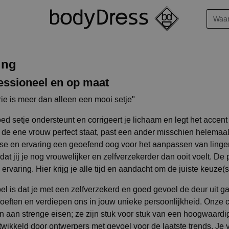
ing
essioneel en op maat
rie is meer dan alleen een mooi setje"
ed setje ondersteunt en corrigeert je lichaam en legt het accent
j de ene vrouw perfect staat, past een ander misschien helemaal
ise en ervaring een geoefend oog voor het aanpassen van linger
dat jij je nog vrouwelijker en zelfverzekerder dan ooit voelt. D
 ervaring. Hier krijg je alle tijd en aandacht om de juiste keuze(
el is dat je met een zelfverzekerd en goed gevoel de deur uit g
oeften en verdiepen ons in jouw unieke persoonlijkheid. Onze c
n aan strenge eisen; ze zijn stuk voor stuk van een hoogwaardi
twikkeld door ontwerpers met gevoel voor de laatste trends. Je v