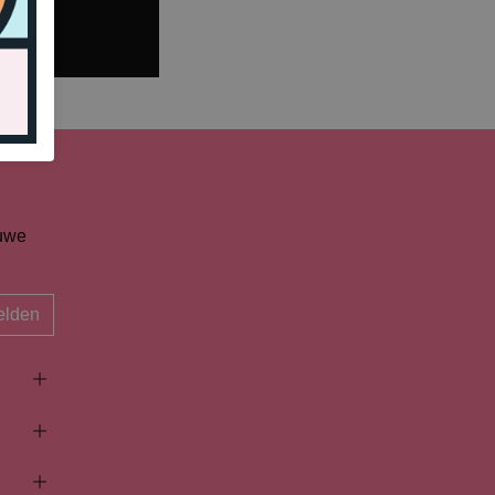
euwe
lden
- 17:30
- 17:30