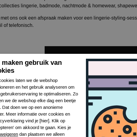
e collecties lingerie, badmode, nachtmode & homewear, shapewe
 met ons ook een afspraak maken voor een lingerie-styling-sess
l of telefonisch.
j maken gebruik van
okies
cookies laten we de webshop
tioneren en het gebruik analyseren om
gebruikerservaring te optimaliseren. Zo
n we de webshop elke dag een beetje
r. Dat doen we op een anonieme
er. Meer informatie over cookies en
cyverklaring vind je [hier]. Klik op
epteren' om akkoord te gaan. Kies je
weigeren
dan plaatsen we alleen