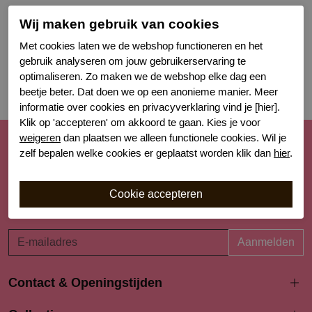
Wij maken gebruik van cookies
Met cookies laten we de webshop functioneren en het
gebruik analyseren om jouw gebruikerservaring te
optimaliseren. Zo maken we de webshop elke dag een
beetje beter. Dat doen we op een anonieme manier. Meer
informatie over cookies en privacyverklaring vind je [hier].
Klik op 'accepteren' om akkoord te gaan. Kies je voor
weigeren
dan plaatsen we alleen functionele cookies. Wil je
Schrijf je nu in voor de nieuwsbrief
zelf bepalen welke cookies er geplaatst worden klik dan
hier
.
Schrijf je in voor onze nieuwsbrief en blijf op de hoogte van
de nieuwe collecties, laatste trends én acties. Laat je
inspireren!
Aanmelden
Contact & Openingstijden