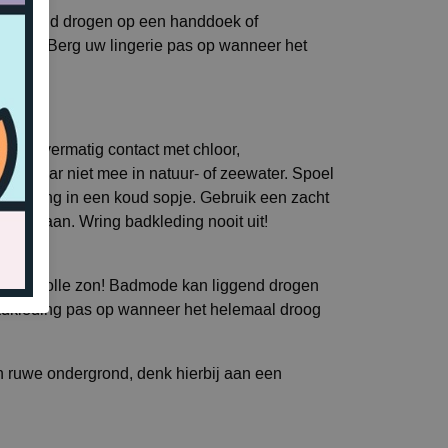
kan liggend drogen op een handdoek of
bron. Berg uw lingerie pas op wanneer het
mijd overmatig contact met chloor,
ga daar niet mee in natuur- of zeewater. Spoel
adkleding in een koud sopje. Gebruik een zacht
htje staan. Wring badkleding nooit uit!
t in de volle zon! Badmode kan liggend drogen
dkleding pas op wanneer het helemaal droog
en ruwe ondergrond, denk hierbij aan een