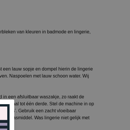
erbleken van kleuren in badmode en lingerie,
t een lauw sopje en dompel hierin de lingerie
rijven. Naspoelen met lauw schoon water. Wij
jd in een afsluitbaar waszakje, zo raakt de
maximaal tot één derde. Stel de machine in op
jne was’. Gebruik een zacht vloeibaar
 wolwasmiddel. Was lingerie niet gelijk met