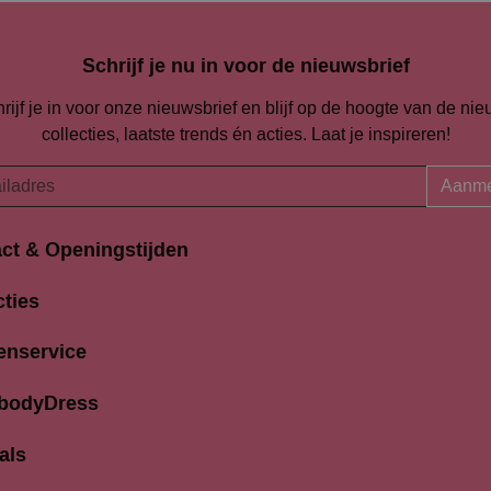
Schrijf je nu in voor de nieuwsbrief
rijf je in voor onze nieuwsbrief en blijf op de hoogte van de ni
collecties, laatste trends én acties. Laat je inspireren!
Aanme
ct & Openingstijden
Openingstijden
traat 94-96
cties
Maandag
K Amersfoort
13:00 
690704
enservice
Dinsdag
9:30 
odydress.nl
Woensdag
9.30 
 bodyDress
Donderdag
9:30 
Vrijdag
9:30 
als
Zaterdag
9:30 