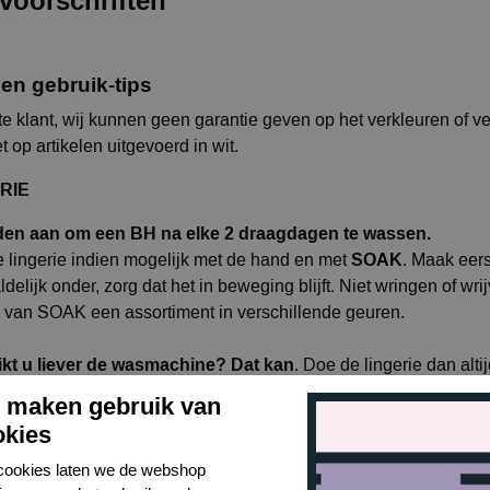
voorschriften
en gebruik-tips
e klant, wij kunnen geen garantie geven op het verkleuren of v
t op artikelen uitgevoerd in wit.
RIE
den aan om een BH na elke 2 draagdagen te wassen.
SOAK
 lingerie indien mogelijk met de hand en met
. Maak eers
delijk onder, zorg dat het in beweging blijft. Niet wringen of w
 van SOAK een assortiment in verschillende geuren.
kt u liever de wasmachine? Dat kan
. Doe de lingerie dan alti
ie niet beschadigd in de draaiende wastrommel. Vul de trommel 
j maken gebruik van
ag aantal toeren. Zet de machine op 30° of op het programma ‘fi
okies
del voor fijne was. Gebruik nooit bleekmiddel, wasverzachter of
items zoals bijvoorbeeld handdoeken of broeken.
cookies laten we de webshop