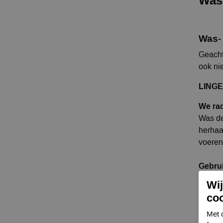
Was
Was- 
Geacht
ook nie
LINGE
We ra
Was de
herhaal
voeren
Gebrui
linger
Wi
een la
co
wasmid
zware 
Met 