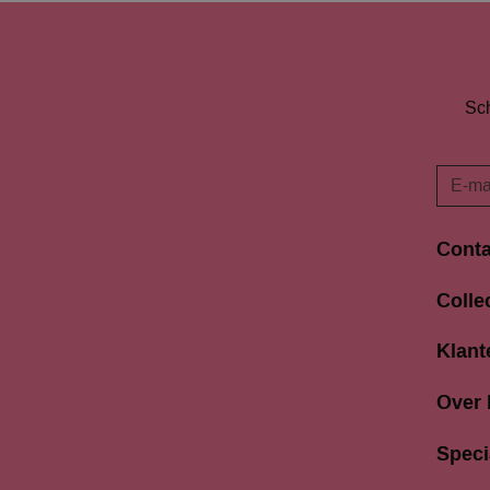
Sch
Conta
Langes
Colle
3811 A
033 4
Klant
info@b
Over
Speci