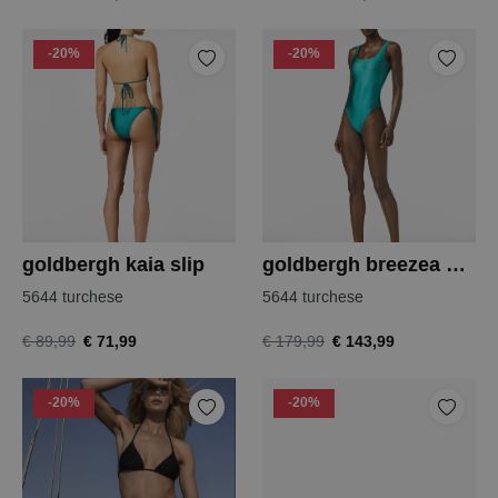
-20%
-20%
goldbergh kaia slip
goldbergh breezea badpak
5644 turchese
5644 turchese
€ 71,99
€ 143,99
€ 89,99
€ 179,99
-20%
-20%