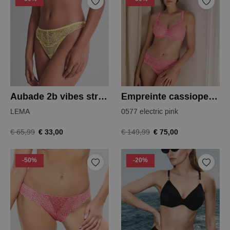
Aubade 2b vibes string
Empreinte cassiopee bh
LEMA
0577 electric pink
€ 33,00
€ 75,00
€ 65,99
€ 149,99
-50%
-20%