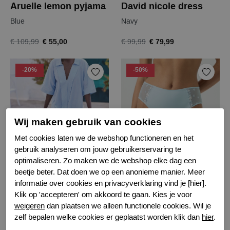
Aruelle lemon pyjama
David nicole dress
Blue
Navy
€ 55,00
€ 79,99
€ 109,99
€ 99,99
-20%
-50%
Wij maken gebruik van cookies
Met cookies laten we de webshop functioneren en het
gebruik analyseren om jouw gebruikerservaring te
optimaliseren. Zo maken we de webshop elke dag een
David margot maxi kaftan
Mey pretty joan slip
beetje beter. Dat doen we op een anonieme manier. Meer
liglu
1749
informatie over cookies en privacyverklaring vind je [hier].
Klik op 'accepteren' om akkoord te gaan. Kies je voor
€ 111,99
€ 20,50
€ 139,99
€ 40,99
weigeren
dan plaatsen we alleen functionele cookies. Wil je
zelf bepalen welke cookies er geplaatst worden klik dan
hier
.