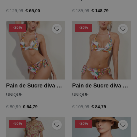
€ 65,00
€ 148,79
€ 129,99
€ 185,99
-20%
-20%
Pain de Sucre diva mo 01 bikinislip
Pain de Sucre diva sg 01 bikinitop
UNIQUE
UNIQUE
€ 64,79
€ 84,79
€ 80,99
€ 105,99
-50%
-20%