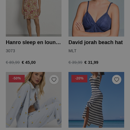
Hanro sleep en lounge nightdress
David jorah beach hat
3073
MLT
€ 45,00
€ 31,99
€ 89,99
€ 39,99
-50%
-20%