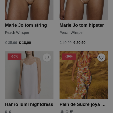
Marie Jo tom string
Marie Jo tom hipster
Peach Whisper
Peach Whisper
€ 18,00
€ 20,50
€ 35,99
€ 40,99
-50%
-20%
Hanro lumi nightdress
Pain de Sucre joya 02 rok
0101
UNIQUE