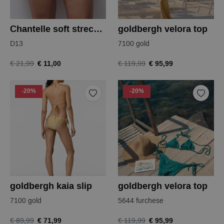
Chantelle soft strech hipster
goldbergh velora top
D13
7100 gold
€ 11,00
€ 95,99
€ 21,99
€ 119,99
-20%
-20%
goldbergh kaia slip
goldbergh velora top
7100 gold
5644 furchese
€ 71,99
€ 95,99
€ 89,99
€ 119,99