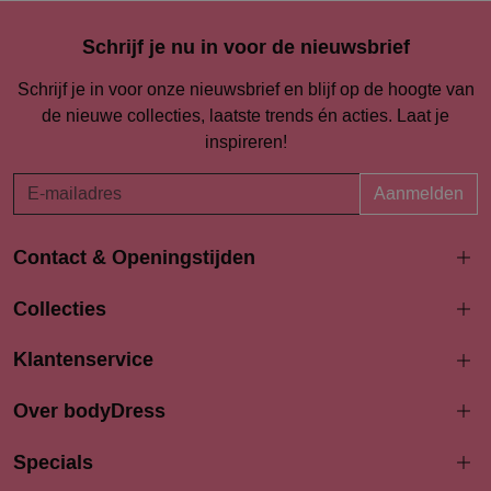
Schrijf je nu in voor de nieuwsbrief
Schrijf je in voor onze nieuwsbrief en blijf op de hoogte van
de nieuwe collecties, laatste trends én acties. Laat je
inspireren!
Aanmelden
Contact & Openingstijden
Langestraat 94-96
Collecties
3811 AK Amersfoort
033 4690704
Klantenservice
info@bodydress.nl
Over bodyDress
Openingstijden
Maandag
Specials
13:00 - 17:30
Dinsdag
9:30 - 17:30