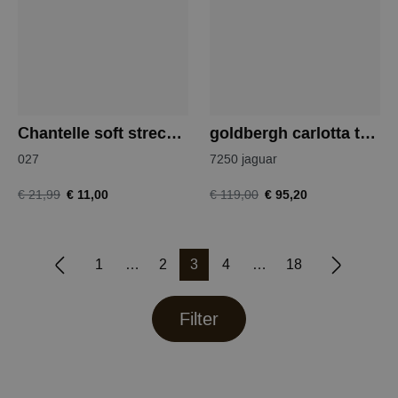
Chantelle soft strech hipster
goldbergh carlotta tshirt
027
7250 jaguar
€ 11,00
€ 95,20
€ 21,99
€ 119,00
1
2
3
4
18
Filter