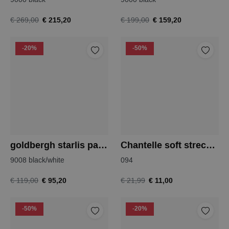
€ 215,20
€ 159,20
€ 269,00
€ 199,00
-20%
-50%
goldbergh starlis pareo
Chantelle soft strech hipster
9008 black/white
094
€ 95,20
€ 11,00
€ 119,00
€ 21,99
-50%
-20%