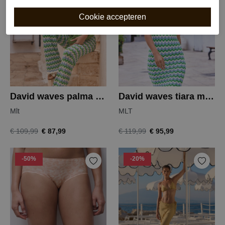
-20%
-20%
David waves palma palazzo trousers
David waves tiara maxi dress
Mlt
MLT
€ 87,99
€ 95,99
€ 109,99
€ 119,99
-50%
-20%