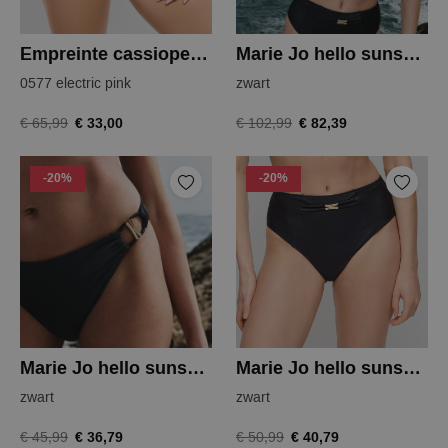
Empreinte cassiopee string
Marie Jo hello sunset bikinitop
0577 electric pink
zwart
€ 33,00
€ 82,39
€ 65,99
€ 102,99
-20%
-20%
Marie Jo hello sunset bikini slip
Marie Jo hello sunset bikini slip
zwart
zwart
€ 36,79
€ 40,79
€ 45,99
€ 50,99