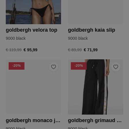
goldbergh velora top
goldbergh kaia slip
9000 black
9000 black
€ 95,99
€ 71,99
€ 119,99
€ 89,99
-20%
-20%
goldbergh monaco jacket
goldbergh grimaud track pants
9000 black
9000 black