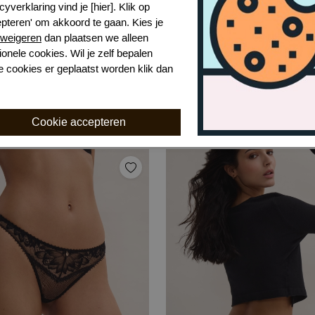
cyverklaring vind je [hier]. Klik op
epteren' om akkoord te gaan. Kies je
weigeren
dan plaatsen we alleen
ionele cookies. Wil je zelf bepalen
e cookies er geplaatst worden klik dan
 voodoo kiss hipster
BLUM
€ 90,99