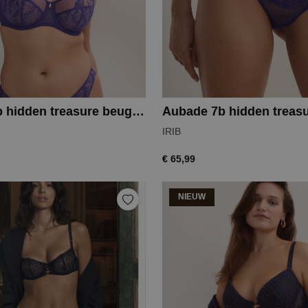
Aubade 7b hidden treasure beugelbh
Aubade 7b hidden treasu
IRIB
€ 65,99
NIEUW