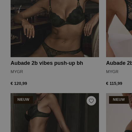
Aubade 2b vibes push-up bh
Aubade 2b
MYGR
MYGR
€ 120,99
€ 115,99
NIEUW
NIEUW