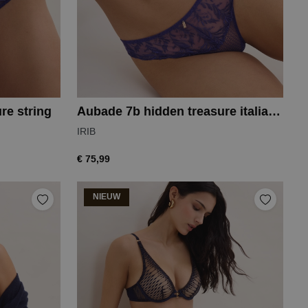
re string
Aubade 7b hidden treasure italiaanse slip
IRIB
€ 75,99
NIEUW