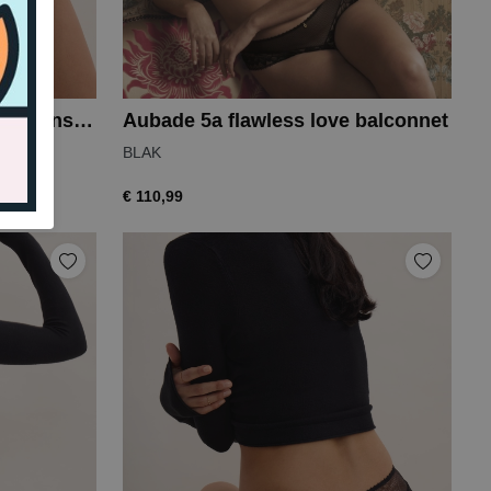
Aubade 3d voodoo kiss italiaanse slip
Aubade 5a flawless love balconnet
BLAK
€ 110,99