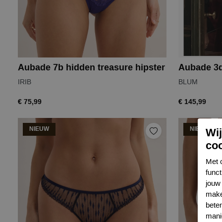
Aubade 7b hidden treasure hipster
Aubade 3d
IRIB
BLUM
€ 75,99
€ 145,99
NIEUW
NIEUW
Wi
co
Met 
func
jouw 
make
bete
mani