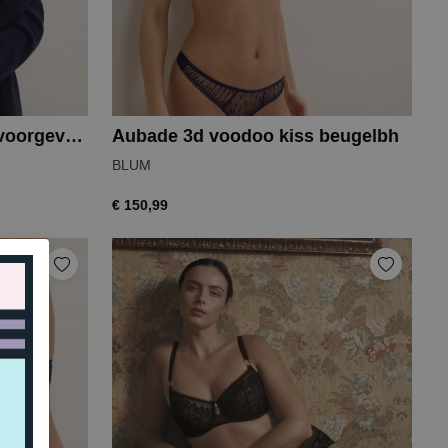
Aubade 3d voodoo kiss voorgevormd bh
Aubade 3d voodoo kiss beugelbh
BLUM
€ 150,99