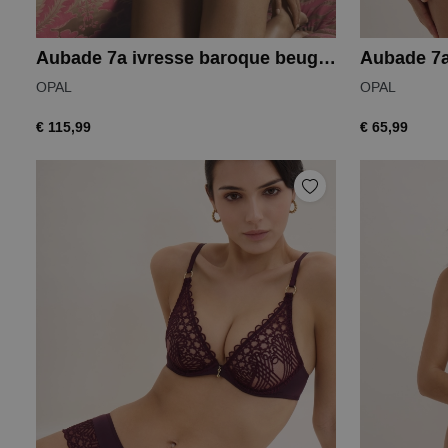
Aubade 7a ivresse baroque beugel bh
Aubade 7a
OPAL
OPAL
€ 115,99
€ 65,99