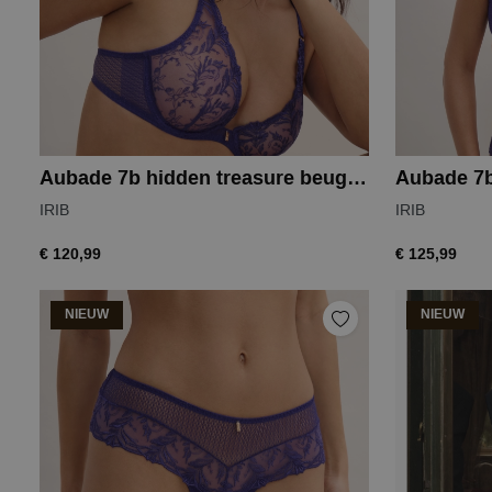
Aubade 7b hidden treasure beugelbh
IRIB
IRIB
€ 120,99
€ 125,99
NIEUW
NIEUW