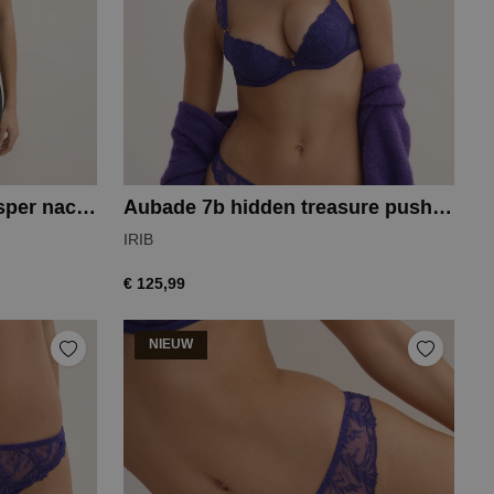
Aubade 2s midnight whisper nachthemd
Aubade 7b hidden treasure push up
IRIB
€ 125,99
NIEUW