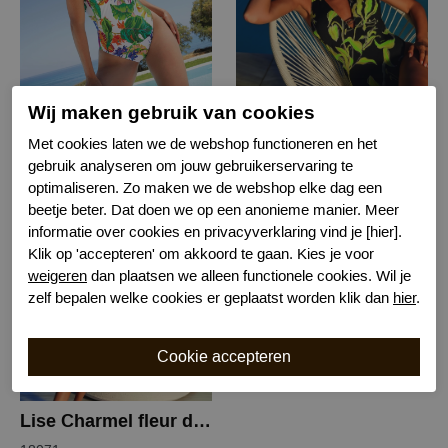
Lise Charmel eblouissant eden badpak
Lise Charmel fleur de nuit badpak
Wij maken gebruik van cookies
19044
18071
Met cookies laten we de webshop functioneren en het
gebruik analyseren om jouw gebruikerservaring te
€ 151,99
€ 90,00
€ 189,99
€ 179,99
optimaliseren. Zo maken we de webshop elke dag een
beetje beter. Dat doen we op een anonieme manier. Meer
informatie over cookies en privacyverklaring vind je [hier].
-50%
Klik op 'accepteren' om akkoord te gaan. Kies je voor
weigeren
dan plaatsen we alleen functionele cookies. Wil je
zelf bepalen welke cookies er geplaatst worden klik dan
hier
.
Lise Charmel fleur de nuit badpak