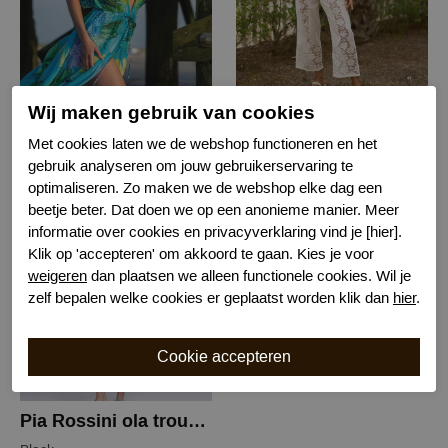
Pia Rossini marbella maxi dress
Pia Rossini ola trousers
Wij maken gebruik van cookies
blu
White
Met cookies laten we de webshop functioneren en het
gebruik analyseren om jouw gebruikerservaring te
€ 71,99
€ 30,00
€ 89,99
€ 59,99
optimaliseren. Zo maken we de webshop elke dag een
beetje beter. Dat doen we op een anonieme manier. Meer
informatie over cookies en privacyverklaring vind je [hier].
-50%
Klik op 'accepteren' om akkoord te gaan. Kies je voor
weigeren
dan plaatsen we alleen functionele cookies. Wil je
zelf bepalen welke cookies er geplaatst worden klik dan
hier
.
Pia Rossini ola trousers