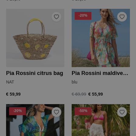
-20%
Pia Rossini citrus bag
Pia Rossini maldives maxi dress
NAT
blu
€ 59,99
€ 55,99
€ 69,99
-20%
-50%