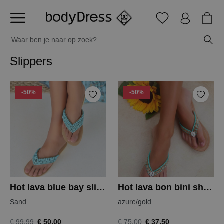
Slippers
-50%
-50%
Hot lava blue bay slippers
Hot lava bon bini shell slippers
Sand
azure/gold
€ 50,00
€ 37,50
€ 99,99
€ 75,00