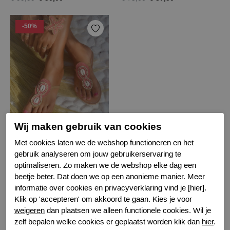
-50%
Hot lava goa slippers
Wij maken gebruik van cookies
coral
Met cookies laten we de webshop functioneren en het
gebruik analyseren om jouw gebruikerservaring te
€ 47,50
€ 95,00
optimaliseren. Zo maken we de webshop elke dag een
beetje beter. Dat doen we op een anonieme manier. Meer
informatie over cookies en privacyverklaring vind je [hier].
Filter
Klik op 'accepteren' om akkoord te gaan. Kies je voor
weigeren
dan plaatsen we alleen functionele cookies. Wil je
zelf bepalen welke cookies er geplaatst worden klik dan
hier
.