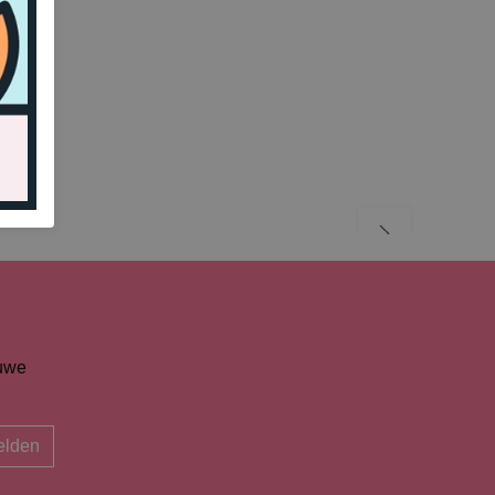
euwe
lden