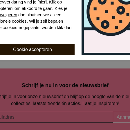
cyverklaring vind je [hier]. Klik op
epteren' om akkoord te gaan. Kies je
Naar alle slips en strings
weigeren
dan plaatsen we alleen
ionele cookies. Wil je zelf bepalen
e cookies er geplaatst worden klik dan
Naar alle
Calvin Klein
Schrijf je nu in voor de nieuwsbrief
rijf je in voor onze nieuwsbrief en blijf op de hoogte van de ni
collecties, laatste trends én acties. Laat je inspireren!
Aanme