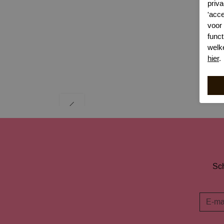
priva
'acc
voor
funct
welk
hier
.
Sch