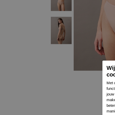
Wi
co
Met 
func
jouw 
make
bete
mani