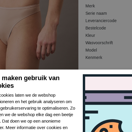
Merk
Serie naam
Leveranciercode
Bestelcode
Kleur
Wasvoorschrift
Model
Kenmerk
j maken gebruik van
okies
cookies laten we de webshop
tioneren en het gebruik analyseren om
gebruikerservaring te optimaliseren. Zo
n we de webshop elke dag een beetje
r. Dat doen we op een anonieme
er. Meer informatie over cookies en
Toon alles van Calvin Klein