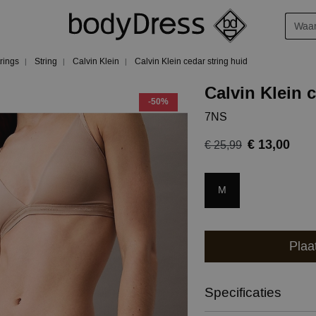
trings
String
Calvin Klein
Calvin Klein cedar string huid
Calvin Klein c
-50%
7NS
€ 13,00
€ 25,99
M
Plaa
Specificaties