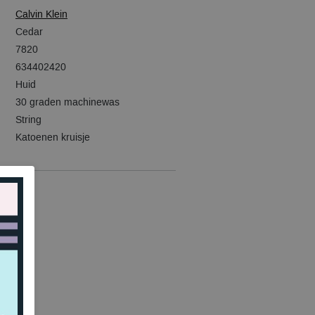
Calvin Klein
Cedar
7820
634402420
Huid
30 graden machinewas
String
Katoenen kruisje