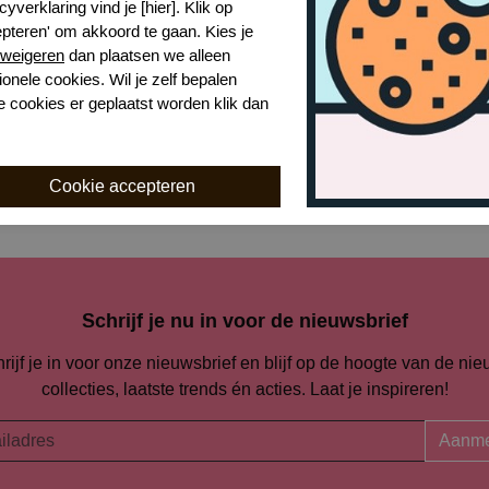
cyverklaring vind je [hier]. Klik op
epteren' om akkoord te gaan. Kies je
Naar alle slips en strings
weigeren
dan plaatsen we alleen
ionele cookies. Wil je zelf bepalen
e cookies er geplaatst worden klik dan
Naar alle
Calvin Klein
Schrijf je nu in voor de nieuwsbrief
rijf je in voor onze nieuwsbrief en blijf op de hoogte van de ni
collecties, laatste trends én acties. Laat je inspireren!
Aanme