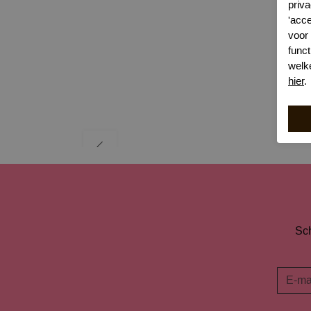
priva
'acc
voor
funct
welk
hier
.
Sch