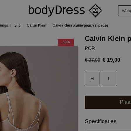
trings
Slip
Calvin Klein
Calvin Klein prairie peach slip rose
Calvin Klein p
-50%
POR
€ 19,00
€ 37,99
M
L
Plaa
Specificaties