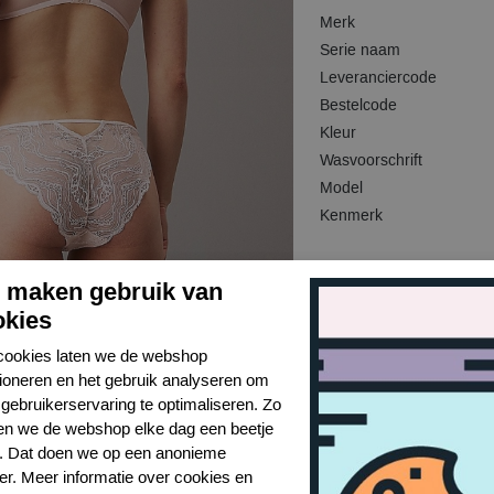
Merk
Serie naam
Leveranciercode
Bestelcode
Kleur
Wasvoorschrift
Model
Kenmerk
j maken gebruik van
okies
cookies laten we de webshop
tioneren en het gebruik analyseren om
gebruikerservaring te optimaliseren. Zo
n we de webshop elke dag een beetje
r. Dat doen we op een anonieme
er. Meer informatie over cookies en
Toon alles van Calvin Klein