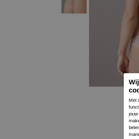
Wi
co
Met 
func
jouw 
make
bete
mani