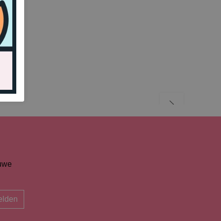
euwe
lden