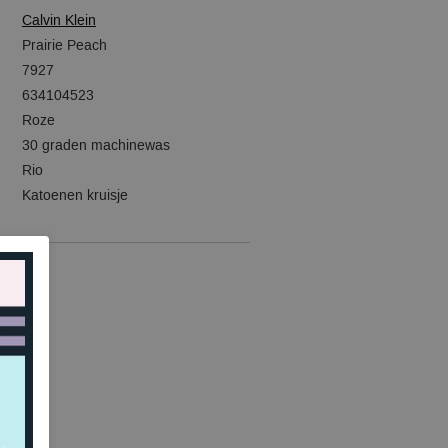
Calvin Klein
Prairie Peach
7927
634104523
Roze
30 graden machinewas
Rio
Katoenen kruisje