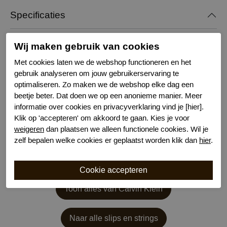
Specificaties
Merk
Calvin Klein
Wij maken gebruik van cookies
Serie naam
Sporty SS24
Met cookies laten we de webshop functioneren en het
Leveranciercode
QF7712
gebruik analyseren om jouw gebruikerservaring te
Bestelcode
634402211
optimaliseren. Zo maken we de webshop elke dag een
Kleur
Paars
beetje beter. Dat doen we op een anonieme manier. Meer
Wasvoorschrift
30 graden machinewas
informatie over cookies en privacyverklaring vind je [hier].
Klik op 'accepteren' om akkoord te gaan. Kies je voor
weigeren
dan plaatsen we alleen functionele cookies. Wil je
zelf bepalen welke cookies er geplaatst worden klik dan
hier
.
Toon alles van Calvin Klein
Naar alle slips en strings