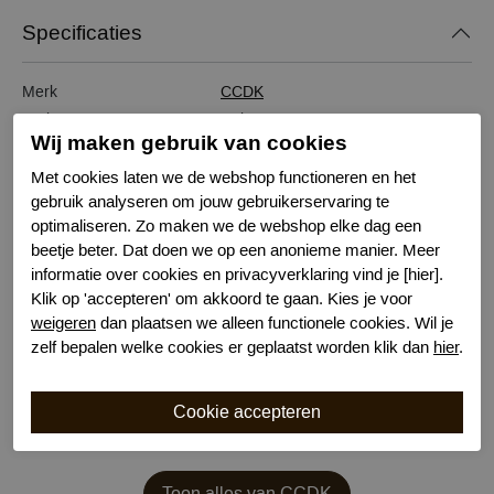
Specificaties
Merk
CCDK
Serie naam
Uni Taupe
Wij maken gebruik van cookies
Leveranciercode
60050
Bestelcode
621300092
Met cookies laten we de webshop functioneren en het
gebruik analyseren om jouw gebruikerservaring te
Kleur
Taupe
optimaliseren. Zo maken we de webshop elke dag een
Materiaal
Katoen/Viscose
beetje beter. Dat doen we op een anonieme manier. Meer
Wasvoorschrift
30 graden machinewas
informatie over cookies en privacyverklaring vind je [hier].
Nachtmode
Lange Mouw
Klik op 'accepteren' om akkoord te gaan. Kies je voor
Bewuste Keuze!
Kenmerk
weigeren
dan plaatsen we alleen functionele cookies. Wil je
zelf bepalen welke cookies er geplaatst worden klik dan
hier
.
Toon alles van CCDK