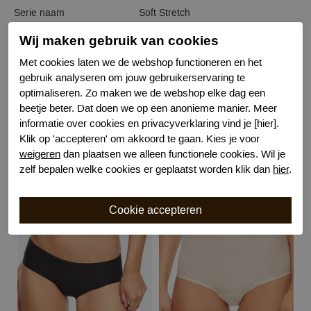
Serie naam
Soft Stretch
Leveranciercode
C26470
Wij maken gebruik van cookies
Bestelcode
611100668
Met cookies laten we de webshop functioneren en het
Kleur
Huid
gebruik analyseren om jouw gebruikerservaring te
Draagoptie
Valt weg onder wit
optimaliseren. Zo maken we de webshop elke dag een
Model
Taille
beetje beter. Dat doen we op een anonieme manier. Meer
Kenmerk
Naadloos
informatie over cookies en privacyverklaring vind je [hier].
Klik op 'accepteren' om akkoord te gaan. Kies je voor
weigeren
dan plaatsen we alleen functionele cookies. Wil je
zelf bepalen welke cookies er geplaatst worden klik dan
hier
.
Gerelateerde producten