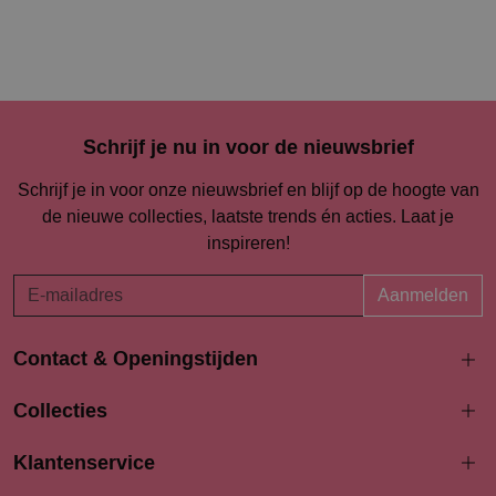
Schrijf je nu in voor de nieuwsbrief
Schrijf je in voor onze nieuwsbrief en blijf op de hoogte van
de nieuwe collecties, laatste trends én acties. Laat je
inspireren!
Aanmelden
Contact & Openingstijden
Langestraat 94-96
Collecties
3811 AK Amersfoort
033 4690704
Klantenservice
info@bodydress.nl