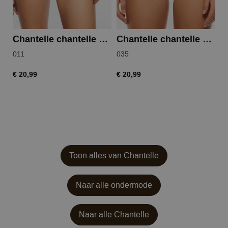
Chantelle chantelle soft stretch shorty
Chantelle chantelle soft stretch broekje hoge taille
011
035
0
€ 20,99
€ 20,99
€ 
Toon alles van Chantelle
Naar alle ondermode
Naar alle
Chantelle