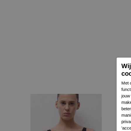
Wi
co
Met 
func
jouw 
make
bete
mani
priva
'acc