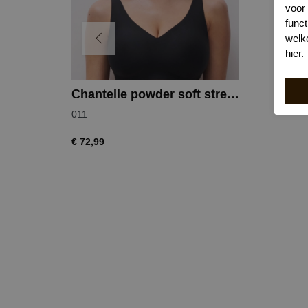
voor
funct
welk
hier
.
Chantelle powder soft strech bh
011
€ 72,99