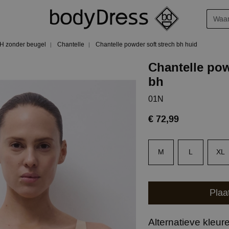
H zonder beugel
Chantelle
Chantelle powder soft strech bh huid
Chantelle pow
bh
01N
€ 72,99
M
L
XL
Plaa
Alternatieve kleur