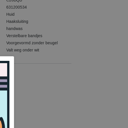
C26BQB
631200534
Huid
Haaksluiting
handwas
Verstelbare bandjes
Voorgevormd zonder beugel
Valt weg onder wit