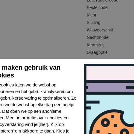
Leveranciercode
Bestelcode
Kleur
Sluiting
Wasvoorschrift
Nachtmode
Kenmerk
Draagoptie
j maken gebruik van
okies
Gerelateerde producten
cookies laten we de webshop
tioneren en het gebruik analyseren om
gebruikerservaring te optimaliseren. Zo
n we de webshop elke dag een beetje
r. Dat doen we op een anonieme
er. Meer informatie over cookies en
cyverklaring vind je [hier]. Klik op
epteren' om akkoord te gaan. Kies je