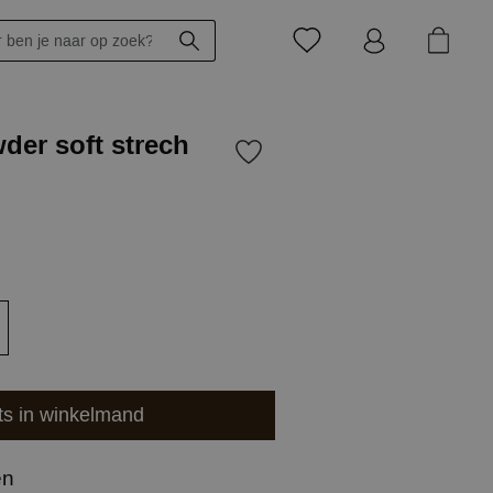
der soft strech
ts in winkelmand
en