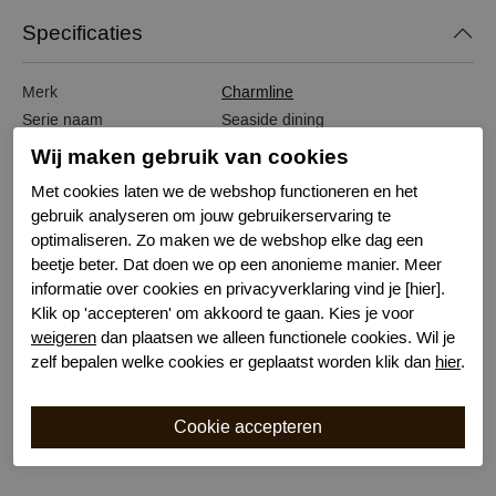
Specificaties
Merk
Charmline
Serie naam
Seaside dining
Leveranciercode
1153 643 443
Wij maken gebruik van cookies
Bestelcode
641101554
Met cookies laten we de webshop functioneren en het
Kleur
Blauw
gebruik analyseren om jouw gebruikerservaring te
Materiaal
Lycra
optimaliseren. Zo maken we de webshop elke dag een
Correctieniveau
medium
beetje beter. Dat doen we op een anonieme manier. Meer
Wasvoorschrift
handwas
informatie over cookies en privacyverklaring vind je [hier].
Klik op 'accepteren' om akkoord te gaan. Kies je voor
Nachtmode
Verstelbare bandjes
weigeren
dan plaatsen we alleen functionele cookies. Wil je
Kenmerk
Voorgevormd met beugel
zelf bepalen welke cookies er geplaatst worden klik dan
hier
.