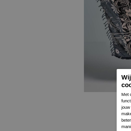
Wi
co
Met 
func
jouw 
make
bete
mani