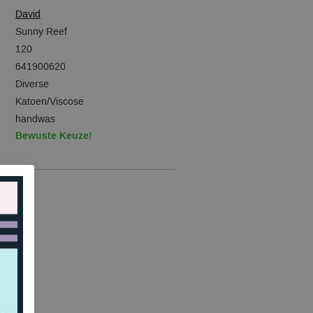
David
Sunny Reef
120
641900620
Diverse
Katoen/Viscose
handwas
Bewuste Keuze!