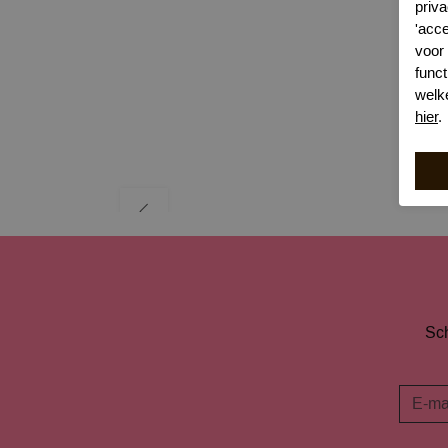
priva
'acc
voor
funct
welk
hier
.
Sch