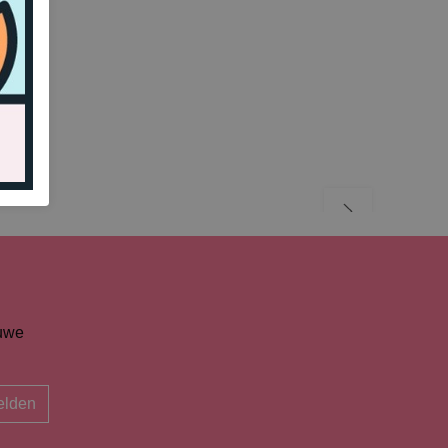
euwe
lden