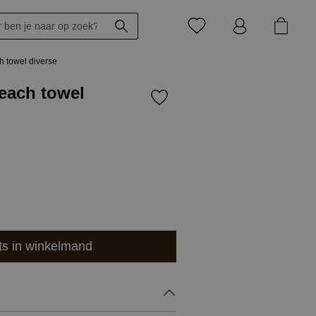
h towel diverse
each towel
ts in winkelmand