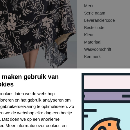
Merk
Serie naam
Leveranciercode
Bestelcode
Kleur
Materiaal
Wasvoorschrift
Kenmerk
j maken gebruik van
okies
cookies laten we de webshop
tioneren en het gebruik analyseren om
gebruikerservaring te optimaliseren. Zo
n we de webshop elke dag een beetje
r. Dat doen we op een anonieme
er. Meer informatie over cookies en
Toon alles van David