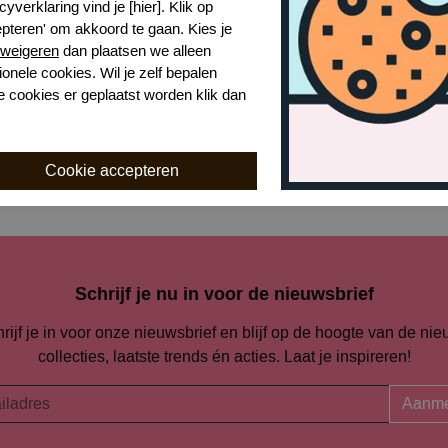
cyverklaring vind je [hier]. Klik op
epteren' om akkoord te gaan. Kies je
Naar alle strand accessoires
weigeren
dan plaatsen we alleen
ionele cookies. Wil je zelf bepalen
e cookies er geplaatst worden klik dan
Naar alle
David
Schrijf je nu in voor de nieuwsbrief
rijf je in voor onze nieuwsbrief en blijf op de hoogte van de ni
collecties, laatste trends én acties. Laat je inspireren!
Aanme