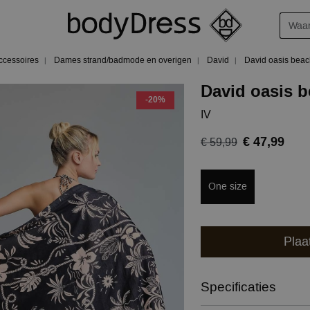
ccessoires
Dames strand/badmode en overigen
David
David oasis beac
David oasis b
-20%
IV
€ 47,99
€ 59,99
One size
Plaa
Specificaties