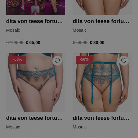
dita von teese fortunia bh
dita von teese fortunia string
Mosaic
Mosaic
€ 65,00
€ 30,00
€ 129,99
€ 59,99
-50%
-50%
dita von teese fortunia slip
dita von teese fortunia jarretel
Mosaic
Mosaic