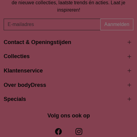
de nieuwe collecties, laatste trends én acties. Laat je
inspireren!
Aanmelden
Contact & Openingstijden
Langestraat 94-96
Collecties
3811 AK Amersfoort
033 4690704
Klantenservice
info@bodydress.nl
Over bodyDress
Openingstijden
Maandag
Specials
13:00 - 17:30
Dinsdag
9:30 - 17:30
Woensdag
9.30 - 17.30
Volg ons ook op
Donderdag
9:30 - 17.30
Vrijdag
9:30 - 17:30