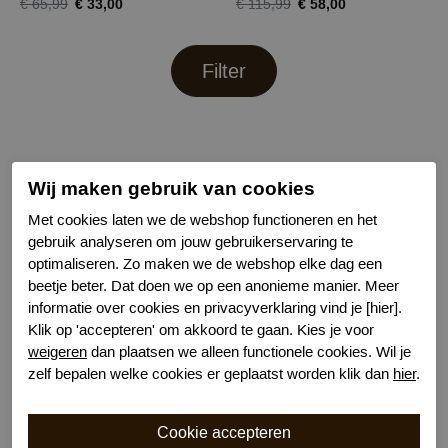
€ 33,00
€ 58,00
€ 65,99
€ 115,99
Filter
Wij maken gebruik van cookies
DITA VON TEESE
Met cookies laten we de webshop functioneren en het
Dita Von Teese Lingerie
is een merk dat klassieke
gebruik analyseren om jouw gebruikerservaring te
Hollywood-glamour en moderne luxe combineert.
optimaliseren. Zo maken we de webshop elke dag een
Geïnspireerd door de iconische stijl van Dita zelf, zijn de
beetje beter. Dat doen we op een anonieme manier. Meer
collecties ontworpen om iedere vrouw zich krachtig,
informatie over cookies en privacyverklaring vind je [hier].
verleidelijk en zelfverzekerd te laten voelen.
Klik op 'accepteren' om akkoord te gaan. Kies je voor
weigeren
dan plaatsen we alleen functionele cookies. Wil je
De lingerie bestaat uit elegante balconette-bh’s,
zelf bepalen welke cookies er geplaatst worden klik dan
hier
.
verleidelijke bustiers, verfijnde slips en jarretellesets,
vaak uitgevoerd in luxueuze materialen zoals zijde,
satijn, tule en fijn kant. Elk ontwerp straalt vakmanschap
uit en legt de nadruk op vrouwelijke vormen met