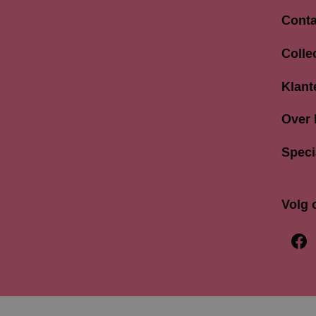
Conta
Langes
Colle
3811 A
033 4
Klant
info@b
Over
Speci
Volg 