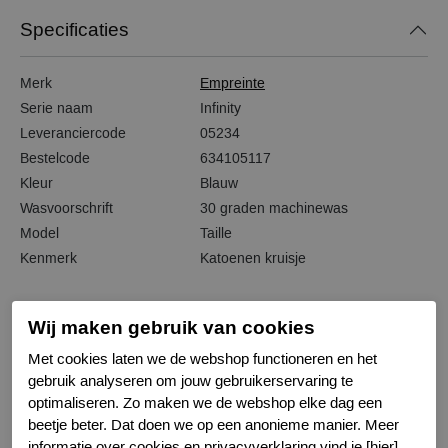
Specificaties
Merk
Empreinte
Serie naam
Infinity
Leveranciercode
05234
Bestelcode
634105117
Kleur
Blauw
Wasvoorschrift
30 graden machinewas
Model
Taille
Kenmerk
Katoenen kruisje
Wij maken gebruik van cookies
Met cookies laten we de webshop functioneren en het
Gerelateerde producten
gebruik analyseren om jouw gebruikerservaring te
optimaliseren. Zo maken we de webshop elke dag een
beetje beter. Dat doen we op een anonieme manier. Meer
informatie over cookies en privacyverklaring vind je [hier].