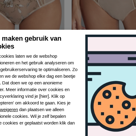
j maken gebruik van
okies
cookies laten we de webshop
 lauren shorty
Empreinte lauren taillesl
tioneren en het gebruik analyseren om
0521
gebruikerservaring te optimaliseren. Zo
n we de webshop elke dag een beetje
,50
€ 35,00
€ 69,99
r. Dat doen we op een anonieme
er. Meer informatie over cookies en
cyverklaring vind je [hier]. Klik op
epteren' om akkoord te gaan. Kies je
weigeren
dan plaatsen we alleen
ionele cookies. Wil je zelf bepalen
e cookies er geplaatst worden klik dan