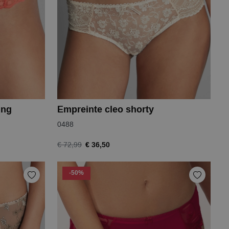
ing
Empreinte cleo shorty
0488
€ 36,50
€ 72,99
-50%