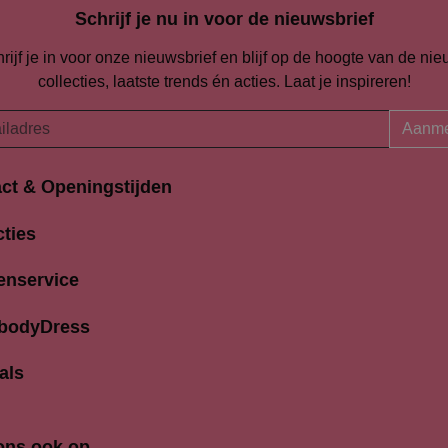
Schrijf je nu in voor de nieuwsbrief
rijf je in voor onze nieuwsbrief en blijf op de hoogte van de ni
collecties, laatste trends én acties. Laat je inspireren!
Aanme
ct & Openingstijden
Openingstijden
traat 94-96
cties
Maandag
K Amersfoort
13:00 
690704
enservice
Dinsdag
9:30 
odydress.nl
Woensdag
9.30 
 bodyDress
Donderdag
9:30 
Vrijdag
9:30 
als
Zaterdag
9:30 
Zondag
12.00 
ons ook op