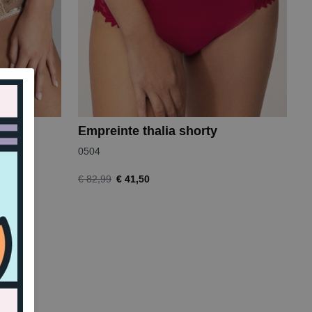
ip
Empreinte thalia shorty
0504
€ 41,50
€ 82,99