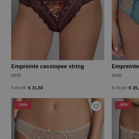
Empreinte cassiopee string
Empreinte 
0535
0530
€ 31,50
€ 35
€ 62,99
€ 70,99
-50%
-50%