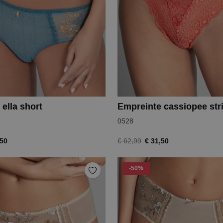
ella short
Empreinte cassiopee str
0528
,50
€ 31,50
€ 62,99
-50%