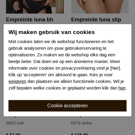
Empreinte luna bh
Empreinte luna slip
0003 noir
0003 noir
Wij maken gebruik van cookies
€ 129,99
€ 65,99
Met cookies laten we de webshop functioneren en het
gebruik analyseren om jouw gebruikerservaring te
optimaliseren. Zo maken we de webshop elke dag een
beetje beter. Dat doen we op een anonieme manier. Meer
informatie over cookies en privacyverklaring vind je [hier].
Klik op 'accepteren' om akkoord te gaan. Kies je voor
weigeren
dan plaatsen we alleen functionele cookies. Wil je
zelf bepalen welke cookies er geplaatst worden klik dan
hier
.
Empreinte luna tailleslip
Empreinte charlotte balconette bh
0003 noir
0574 antra