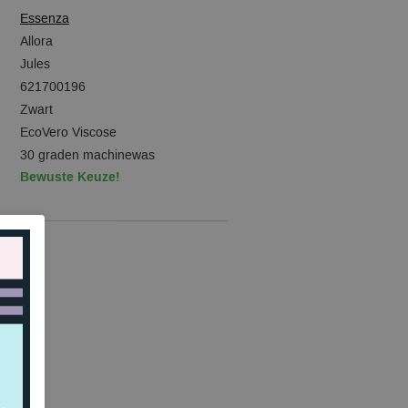
Essenza
Allora
Jules
621700196
Zwart
EcoVero Viscose
30 graden machinewas
Bewuste Keuze!