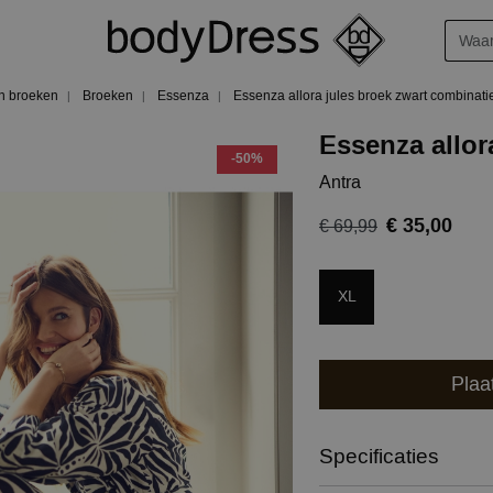
n broeken
Broeken
Essenza
Essenza allora jules broek zwart combinati
Essenza allor
-50%
Antra
€ 35,00
€ 69,99
XL
Plaa
Specificaties