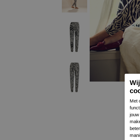
Wi
co
Met 
func
jouw 
make
bete
mani