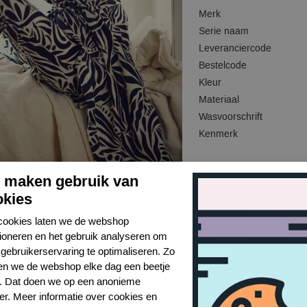
Merk
Serie naam
Leveranciercode
Bestelcode
Kleur
Materiaal
Wasvoorschrift
Kenmerk
j maken gebruik van
okies
cookies laten we de webshop
tioneren en het gebruik analyseren om
gebruikerservaring te optimaliseren. Zo
n we de webshop elke dag een beetje
r. Dat doen we op een anonieme
er. Meer informatie over cookies en
Toon alles van Essenza