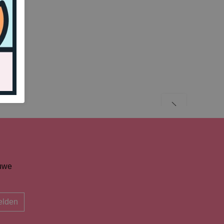
euwe
lden