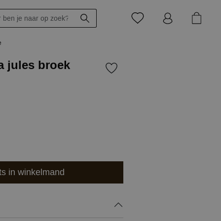
e
a jules broek
ts in winkelmand