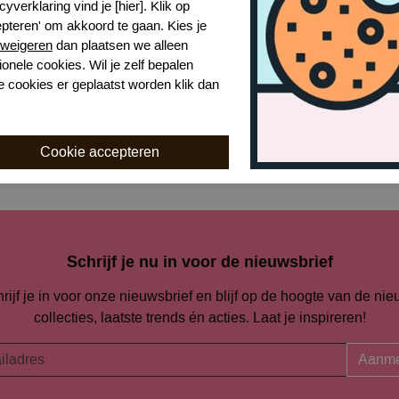
cyverklaring vind je [hier]. Klik op
epteren' om akkoord te gaan. Kies je
Naar alle tops en broeken
weigeren
dan plaatsen we alleen
ionele cookies. Wil je zelf bepalen
e cookies er geplaatst worden klik dan
Naar alle
Essenza
Schrijf je nu in voor de nieuwsbrief
rijf je in voor onze nieuwsbrief en blijf op de hoogte van de ni
collecties, laatste trends én acties. Laat je inspireren!
Aanme