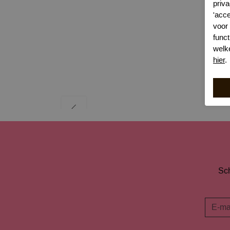
priva
'acc
voor
funct
welk
hier
.
Sch