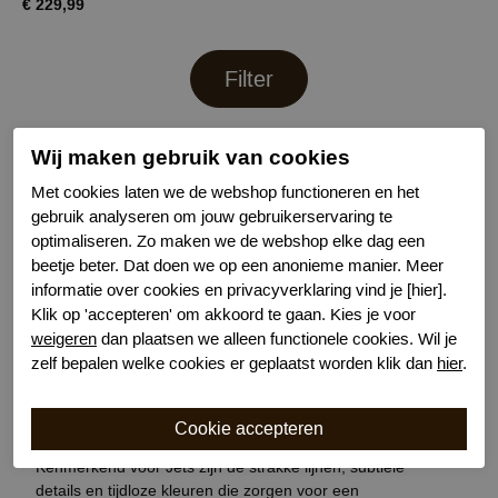
€ 229,99
Filter
Wij maken gebruik van cookies
JETS
Met cookies laten we de webshop functioneren en het
gebruik analyseren om jouw gebruikerservaring te
optimaliseren. Zo maken we de webshop elke dag een
Jets badmode
is een luxe Australisch label dat
wereldwijd bekendstaat om zijn verfijnde stijl, moderne
beetje beter. Dat doen we op een anonieme manier. Meer
ontwerpen en uitstekende pasvorm. De collectie
informatie over cookies en privacyverklaring vind je [hier].
combineert minimalistische elegantie met hoogwaardige
Klik op 'accepteren' om akkoord te gaan. Kies je voor
materialen en innovatieve snits die het lichaam mooi
weigeren
dan plaatsen we alleen functionele cookies. Wil je
laten uitkomen. Of je nu kiest voor een stijlvol badpak of
zelf bepalen welke cookies er geplaatst worden klik dan
hier
.
een elegante bikini: Jets badmode biedt een perfecte
balans tussen comfort, ondersteuning en een modieuze
uitstraling.
Kenmerkend voor Jets zijn de strakke lijnen, subtiele
details en tijdloze kleuren die zorgen voor een