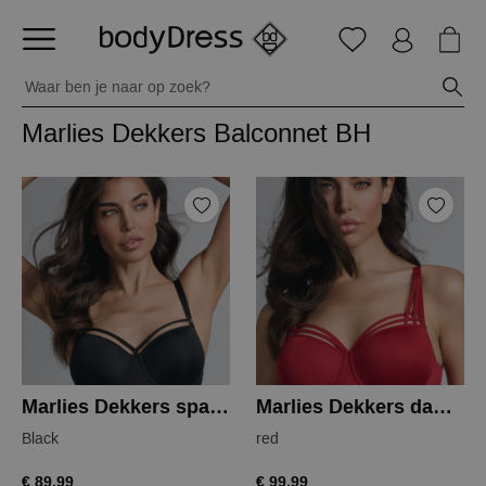
Marlies Dekkers Balconnet BH
Marlies Dekkers space odyssey balcony
Marlies Dekkers dame de paris balcony
Black
red
€ 89,99
€ 99,99