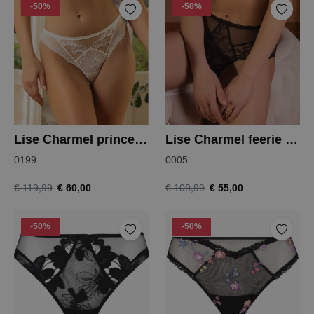
-50%
-50%
Lise Charmel princesse iris slip
Lise Charmel feerie couture shorty
0199
0005
€ 60,00
€ 55,00
€ 119,99
€ 109,99
-50%
-50%