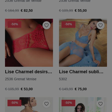
2536 Grenat de Venise
2536 Grenat Venise
€ 82,50
€ 55,00
€ 164,99
€ 109,99
-50%
-50%
Lise Charmel desirs de venise slip
Lise Charmel sublime en dentelle bh
2536 Grenat Venise
5302
€ 53,00
€ 75,00
€ 105,99
€ 149,99
-50%
-50%