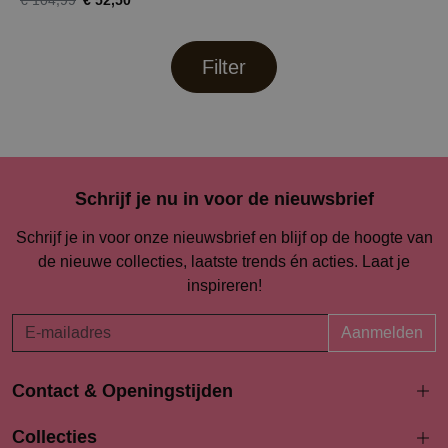
€ 52,50
€ 104,99
Filter
Schrijf je nu in voor de nieuwsbrief
Schrijf je in voor onze nieuwsbrief en blijf op de hoogte van
de nieuwe collecties, laatste trends én acties. Laat je
inspireren!
Aanmelden
Contact & Openingstijden
Langestraat 94-96
Collecties