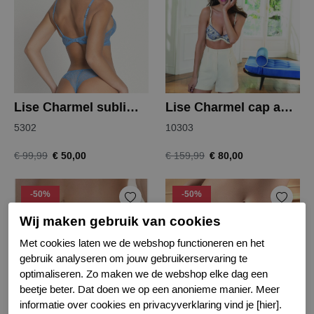
Lise Charmel sublime en dentelle string
Lise Charmel cap au levant bh
5302
10303
€ 50,00
€ 80,00
€ 99,99
€ 159,99
-50%
-50%
Wij maken gebruik van cookies
Met cookies laten we de webshop functioneren en het
gebruik analyseren om jouw gebruikerservaring te
optimaliseren. Zo maken we de webshop elke dag een
beetje beter. Dat doen we op een anonieme manier. Meer
informatie over cookies en privacyverklaring vind je [hier].