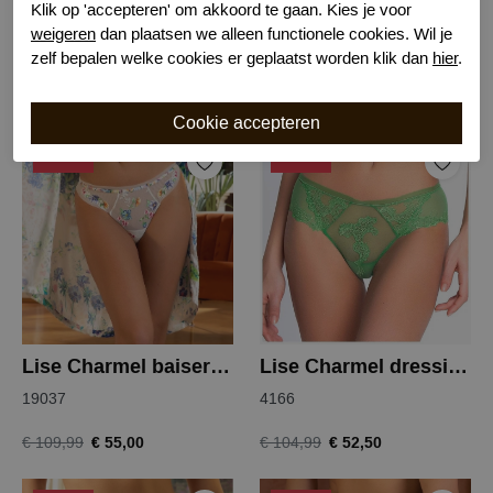
Klik op 'accepteren' om akkoord te gaan. Kies je voor
Lise Charmel cap au levant string
Lise Charmel sublime en dentelle string
weigeren
dan plaatsen we alleen functionele cookies. Wil je
10303
4169
zelf bepalen welke cookies er geplaatst worden klik dan
hier
.
€ 52,50
€ 50,00
€ 104,99
€ 99,99
-50%
-50%
Lise Charmel baisers legers tanga
Lise Charmel dressing floral hipster
19037
4166
€ 55,00
€ 52,50
€ 109,99
€ 104,99