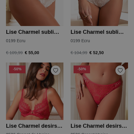
Lise Charmel sublime organza shorty
Lise Charmel sublime organza tailleslip
0199 Ecru
0199 Ecru
€ 55,00
€ 52,50
€ 109,99
€ 104,99
-50%
-50%
Lise Charmel desirs de venise bh
Lise Charmel desirs de venise string