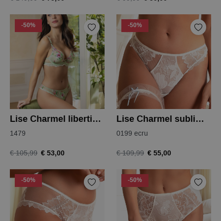
-50%
-50%
Lise Charmel libertine en fleurs string
Lise Charmel sublime organza string
1479
0199 ecru
€ 53,00
€ 55,00
€ 105,99
€ 109,99
-50%
-50%