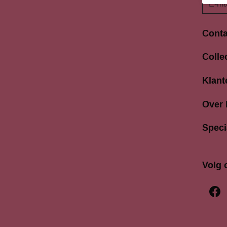
Conta
Langes
Colle
3811 A
033 4
Klant
info@b
Over
Speci
Volg 