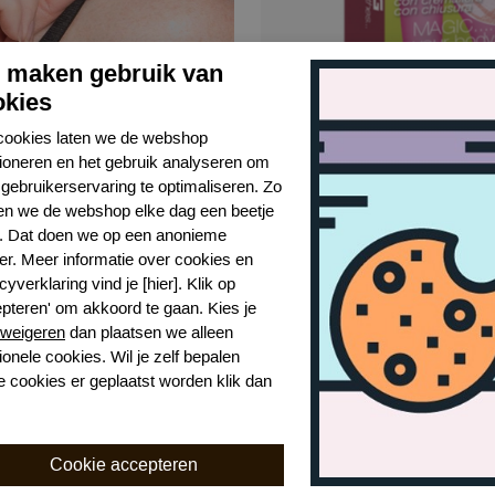
j maken gebruik van
okies
ulder cushion
Magic laundry bag
cookies laten we de webshop
White
tioneren en het gebruik analyseren om
gebruikerservaring te optimaliseren. Zo
€ 12,99
n we de webshop elke dag een beetje
r. Dat doen we op een anonieme
er. Meer informatie over cookies en
cyverklaring vind je [hier]. Klik op
epteren' om akkoord te gaan. Kies je
weigeren
dan plaatsen we alleen
ionele cookies. Wil je zelf bepalen
Schrijf je nu in voor de nieuwsbrief
e cookies er geplaatst worden klik dan
rijf je in voor onze nieuwsbrief en blijf op de hoogte van de ni
collecties, laatste trends én acties. Laat je inspireren!