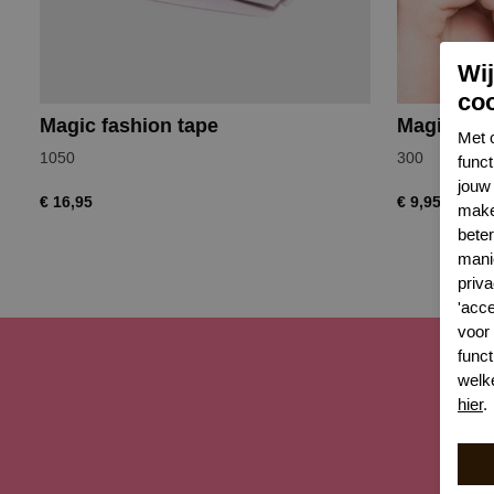
Wi
co
Magic fashion tape
Magic sho
Met 
1050
300
func
jouw 
€ 16,95
€ 9,95
make
bete
mani
priva
'acc
voor
funct
welk
hier
.
Sch