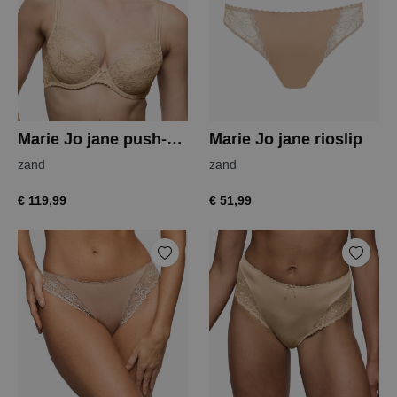
Marie Jo jane push-up bh
Marie Jo jane rioslip
zand
zand
€ 119,99
€ 51,99