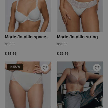
Marie Jo nillo spacer bh
Marie Jo nillo string
natuur
natuur
€ 83,99
€ 36,99
NIEUW