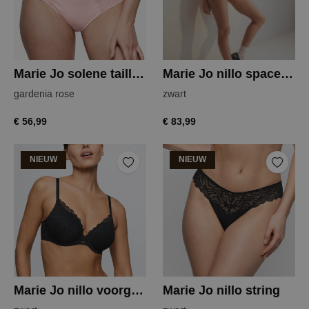
Marie Jo solene tailleslip
Marie Jo nillo spacer bh
gardenia rose
zwart
€ 56,99
€ 83,99
NIEUW
NIEUW
Marie Jo nillo voorgevormde bh
Marie Jo nillo string