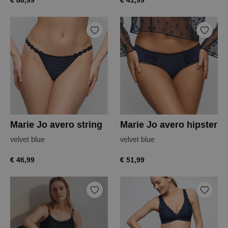
€ 88,99
€ 41,99
Marie Jo avero string
Marie Jo avero hipster
velvet blue
velvet blue
€ 46,99
€ 51,99