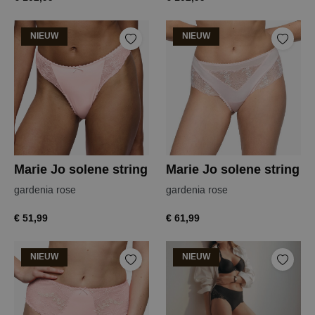
NIEUW
NIEUW
Marie Jo solene string
Marie Jo solene string
gardenia rose
gardenia rose
€ 51,99
€ 61,99
NIEUW
NIEUW