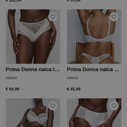
€ 112,99
€ 55,99
Prima Donna naica tailleslip
Prima Donna naica string
natuur
natuur
€ 60,99
€ 45,99