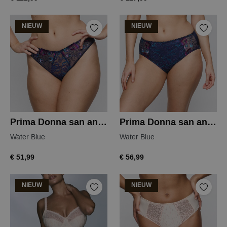
NIEUW
NIEUW
Prima Donna san angel string
Prima Donna san angel tailleslip
Water Blue
Water Blue
€ 51,99
€ 56,99
NIEUW
NIEUW