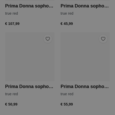
Prima Donna sophora beugel bh
Prima Donna sophora string
true red
true red
€ 107,99
€ 45,99
Prima Donna sophora slip
Prima Donna sophora tailleslip
true red
true red
€ 50,99
€ 55,99