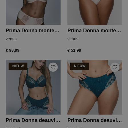
Prima Donna monterrey beugel bh
Prima Donna monterrey tailleslip
venus
venus
€ 98,99
€ 51,99
NIEUW
NIEUW
Prima Donna deauville beugel bh
Prima Donna deauville string