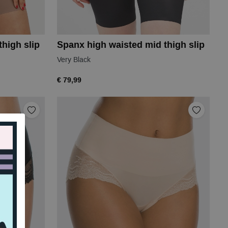
high slip
Spanx high waisted mid thigh slip
Very Black
€ 79,99