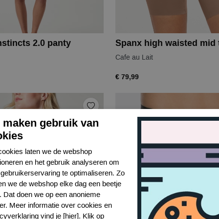
stincts 2.0 panty
Spanx high waisted mid t
Cafe au Lait
€ 79,99
j maken gebruik van
okies
cookies laten we de webshop
tioneren en het gebruik analyseren om
gebruikerservaring te optimaliseren. Zo
n we de webshop elke dag een beetje
r. Dat doen we op een anonieme
er. Meer informatie over cookies en
cyverklaring vind je [hier]. Klik op