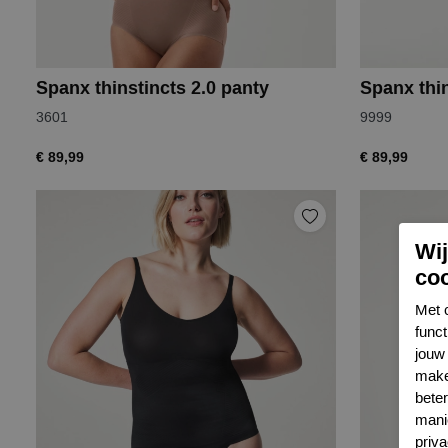
Spanx thinstincts 2.0 panty
Spanx thin
3601
9999
€ 89,99
€ 89,99
Wi
co
Met 
func
jouw 
make
bete
mani
priva