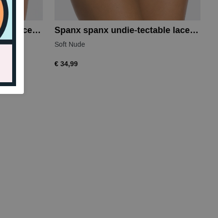
Spanx spanx undie-tectable lace hi-hipster
Spanx spanx undie-tectable lace hi-hipster
Soft Nude
€ 34,99