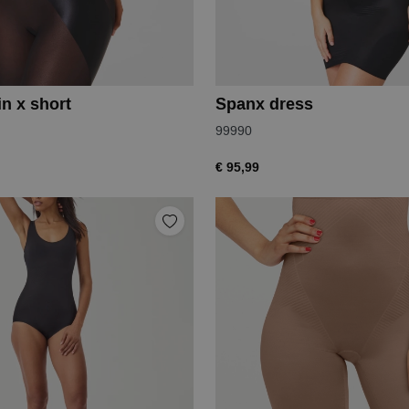
n x short
Spanx dress
99990
€ 95,99