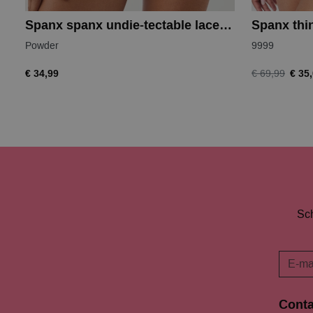
Spanx spanx undie-tectable lace hi-hipster
Spanx thin
Powder
9999
€ 34,99
€ 35
€ 69,99
Sch
Conta