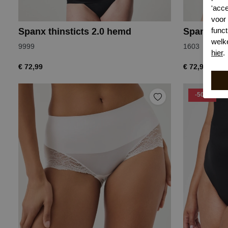
'acc
voor
funct
Spanx thinsticts 2.0 hemd
Spanx thi
welk
9999
1603
hier
.
€ 72,99
€ 72,99
-50%