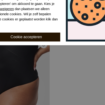
epteren' om akkoord te gaan. Kies je
weigeren
dan plaatsen we alleen
ionele cookies. Wil je zelf bepalen
nsticts 2.0 hemd
e cookies er geplaatst worden klik dan
Very Black
€ 34,99