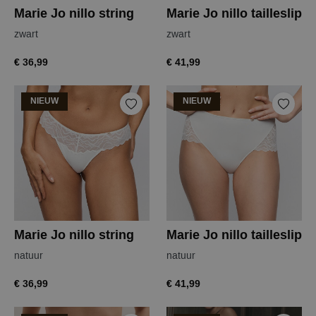
Marie Jo nillo string
Marie Jo nillo tailleslip
zwart
zwart
€ 36,99
€ 41,99
NIEUW
NIEUW
Marie Jo nillo string
Marie Jo nillo tailleslip
natuur
natuur
€ 36,99
€ 41,99