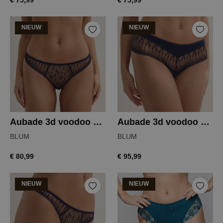
€ 75,99
€ 75,99
NIEUW
NIEUW
Aubade 3d voodoo kiss string
Aubade 3d voodoo kiss hipster
BLUM
BLUM
€ 80,99
€ 95,99
NIEUW
NIEUW