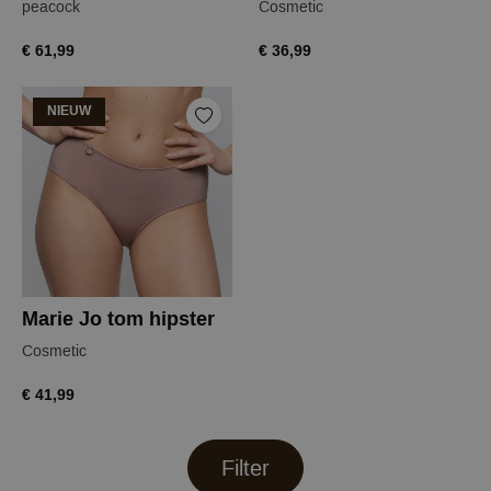
peacock
Cosmetic
€ 61,99
€ 36,99
NIEUW
Marie Jo tom hipster
Cosmetic
€ 41,99
Filter