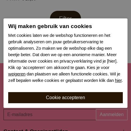
Filter
Wij maken gebruik van cookies
Met cookies laten we de webshop functioneren en het
gebruik analyseren om jouw gebruikerservaring te
optimaliseren. Zo maken we de webshop elke dag een
beetje beter. Dat doen we op een anonieme manier. Meer
informatie over cookies en privacyverklaring vind je [hier].
Klik op 'accepteren' om akkoord te gaan. Kies je voor
weigeren
dan plaatsen we alleen functionele cookies. Wil je
Schrijf je nu in voor de nieuwsbrief
zelf bepalen welke cookies er geplaatst worden klik dan
hier
.
Schrijf je in voor onze nieuwsbrief en blijf op de hoogte van
de nieuwe collecties, laatste trends én acties. Laat je
inspireren!
Aanmelden