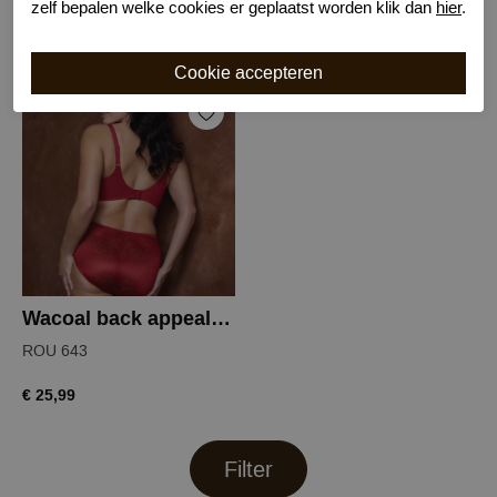
643 rood
Black
zelf bepalen welke cookies er geplaatst worden klik dan
hier
.
€ 79,99
€ 25,99
Wacoal back appeal tailleslip
ROU 643
€ 25,99
Filter