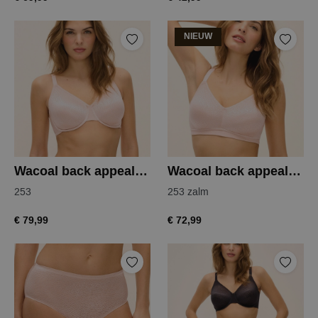
NIEUW
Wacoal back appeal bh
Wacoal back appeal beugelloze bh
253
253 zalm
€ 79,99
€ 72,99