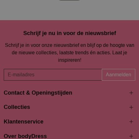
Schrijf je nu in voor de nieuwsbrief
Schrijf je in voor onze nieuwsbrief en blijf op de hoogte van
de nieuwe collecties, laatste trends én acties. Laat je
inspireren!
Aanmelden
Contact & Openingstijden
Langestraat 94-96
Collecties
3811 AK Amersfoort
033 4690704
Klantenservice
info@bodydress.nl
Over bodyDress