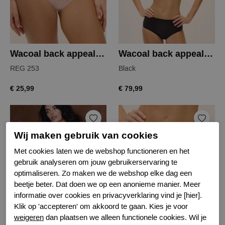
Wacoal back appeal tailleslip
Wacoal back appeal bh
REG 253
Black
€ 25,99
€ 79,99
Wij maken gebruik van cookies
Met cookies laten we de webshop functioneren en het
gebruik analyseren om jouw gebruikerservaring te
optimaliseren. Zo maken we de webshop elke dag een
beetje beter. Dat doen we op een anonieme manier. Meer
informatie over cookies en privacyverklaring vind je [hier].
Klik op 'accepteren' om akkoord te gaan. Kies je voor
Wacoal back appeal bh
Wacoal back appeal tailleslip
weigeren
dan plaatsen we alleen functionele cookies. Wil je