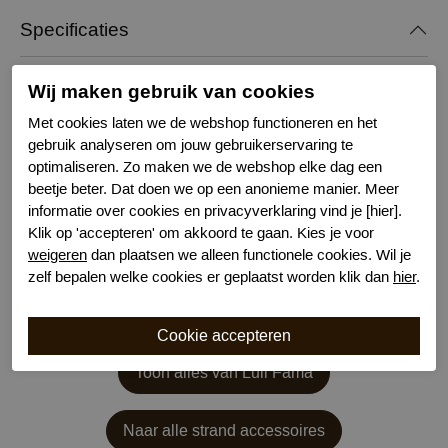
Specificaties
Merk
Luli Fama
Wij maken gebruik van cookies
Serie naam
Lucid Waters
Met cookies laten we de webshop functioneren en het
Leveranciercode
L879193
gebruik analyseren om jouw gebruikerservaring te
Bestelcode
651300570
optimaliseren. Zo maken we de webshop elke dag een
Kleur
Blauw
beetje beter. Dat doen we op een anonieme manier. Meer
Wasvoorschrift
handwas
informatie over cookies en privacyverklaring vind je [hier].
Klik op 'accepteren' om akkoord te gaan. Kies je voor
weigeren
dan plaatsen we alleen functionele cookies. Wil je
zelf bepalen welke cookies er geplaatst worden klik dan
hier
.
Toon alles van Luli Fama
Naar alle strand accessoires