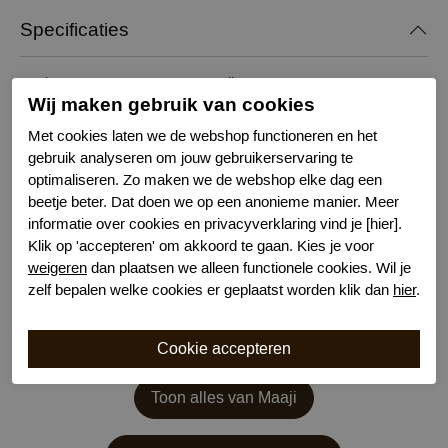
Specificaties
Merk
Maaji
Wij maken gebruik van cookies
Serie naam
Isla Pareo
Leveranciercode
Isla Pareo
Met cookies laten we de webshop functioneren en het
gebruik analyseren om jouw gebruikerservaring te
Bestelcode
651100308
optimaliseren. Zo maken we de webshop elke dag een
Kleur
Multicolour
beetje beter. Dat doen we op een anonieme manier. Meer
Materiaal
Viscose
informatie over cookies en privacyverklaring vind je [hier].
Wasvoorschrift
handwas
Klik op 'accepteren' om akkoord te gaan. Kies je voor
weigeren
dan plaatsen we alleen functionele cookies. Wil je
zelf bepalen welke cookies er geplaatst worden klik dan
hier
.
Toon alles van Maaji