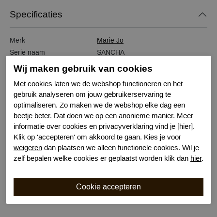
Specificaties
Merk
Marie Jo
Serie naam
SANCHA
Leveranciercode
0102845
Wij maken gebruik van cookies
Bestelcode
631001140
Met cookies laten we de webshop functioneren en het
Kleur
Zwart
gebruik analyseren om jouw gebruikerservaring te
Sluiting
Haaksluiting
optimaliseren. Zo maken we de webshop elke dag een
Wasvoorschrift
handwas
beetje beter. Dat doen we op een anonieme manier. Meer
Nachtmode
Verstelbare bandjes
informatie over cookies en privacyverklaring vind je [hier].
Klik op 'accepteren' om akkoord te gaan. Kies je voor
Kenmerk
Voorgevormd met beugel
weigeren
dan plaatsen we alleen functionele cookies. Wil je
Bewuste Keuze!
Kenmerk
zelf bepalen welke cookies er geplaatst worden klik dan
hier
.