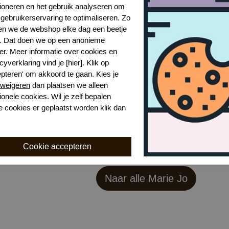
Model
tioneren en het gebruik analyseren om
Kenmerk
gebruikerservaring te optimaliseren. Zo
Kenmerk
n we de webshop elke dag een beetje
r. Dat doen we op een anonieme
er. Meer informatie over cookies en
cyverklaring vind je [hier]. Klik op
epteren' om akkoord te gaan. Kies je
weigeren
dan plaatsen we alleen
ionele cookies. Wil je zelf bepalen
e cookies er geplaatst worden klik dan
Toon alles van Marie Jo
Naar alle slips en strings
Naar alle
Marie Jo