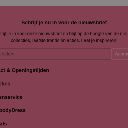
Schrijf je nu in voor de nieuwsbrief
rijf je in voor onze nieuwsbrief en blijf op de hoogte van de ni
collecties, laatste trends én acties. Laat je inspireren!
Aanme
ct & Openingstijden
Openingstijden
traat 94-96
cties
Maandag
K Amersfoort
13:00 
690704
enservice
Dinsdag
9:30 
odydress.nl
Woensdag
9.30 
 bodyDress
Donderdag
9:30 
Vrijdag
9:30 
als
Zaterdag
9:30 