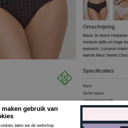
Omschrijving
Marie Jo Avero Hotpants
medium taille en hoge be
pasvorm. Luxueus materi
warme kleur Sweet Choco
Specificaties
Merk
Serie naam
Leveranciercode
j maken gebruik van
Bestelcode
okies
Kleur
Wasvoorschrift
cookies laten we de webshop