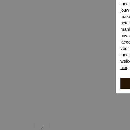
func
jouw 
make
bete
mani
priva
'acc
voor
funct
welk
hier
.