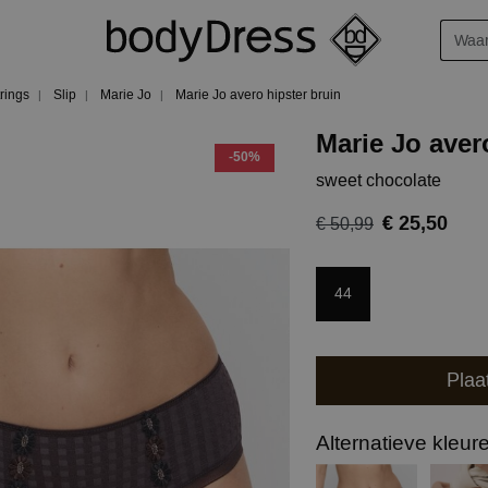
trings
Slip
Marie Jo
Marie Jo avero hipster bruin
Marie Jo aver
-50%
sweet chocolate
€ 25,50
€ 50,99
44
Plaa
Alternatieve kleur