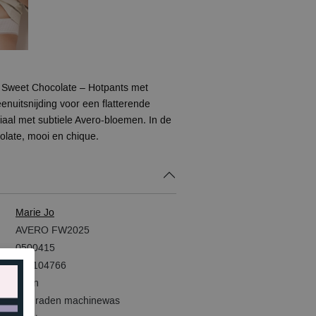
 Sweet Chocolate – Hotpants met
enuitsnijding voor een flatterende
aal met subtiele Avero-bloemen. In de
late, mooi en chique.
Marie Jo
AVERO FW2025
0500415
634104766
Bruin
30 graden machinewas