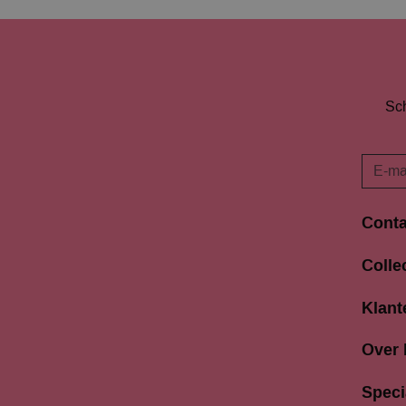
Sch
Conta
Langes
Colle
3811 A
033 4
Klant
info@b
Over
Speci