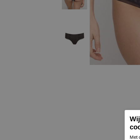
Wi
co
Met 