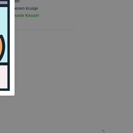
Hipster
Katoenen kruisje
Bewuste Keuze!