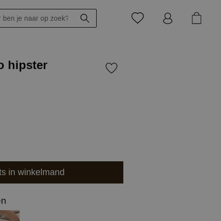
o hipster
ts in winkelmand
en