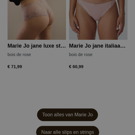
Marie Jo jane luxe string
Marie Jo jane italiaanse slip
bois de rose
bois de rose
bo
€ 71,99
€ 60,99
€ 
Toon alles van Marie Jo
Naar alle slips en strings