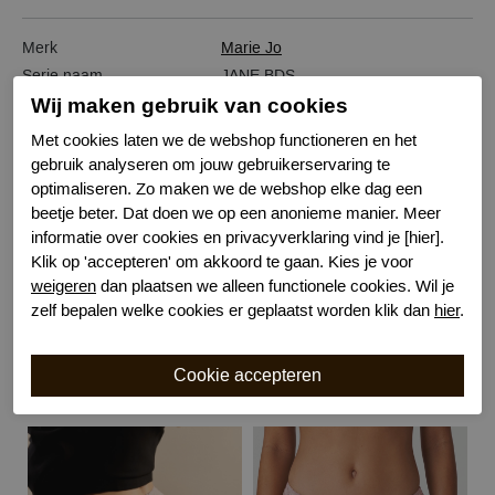
Merk
Marie Jo
Serie naam
JANE BDS
Wij maken gebruik van cookies
Leveranciercode
0501336
Bestelcode
634103603
Met cookies laten we de webshop functioneren en het
Kleur
Huid
gebruik analyseren om jouw gebruikerservaring te
Wasvoorschrift
30 graden machinewas
optimaliseren. Zo maken we de webshop elke dag een
beetje beter. Dat doen we op een anonieme manier. Meer
Model
Taille
informatie over cookies en privacyverklaring vind je [hier].
Kenmerk
Katoenen kruisje
Klik op 'accepteren' om akkoord te gaan. Kies je voor
Bewuste Keuze!
Kenmerk
weigeren
dan plaatsen we alleen functionele cookies. Wil je
zelf bepalen welke cookies er geplaatst worden klik dan
hier
.
Gerelateerde producten