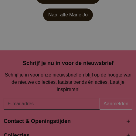
Naar alle
Marie Jo
Schrijf je nu in voor de nieuwsbrief
Schrijf je in voor onze nieuwsbrief en blijf op de hoogte van
de nieuwe collecties, laatste trends én acties. Laat je
inspireren!
Aanmelden
Contact & Openingstijden
Langestraat 94-96
Collecties