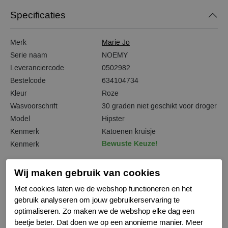
Specificaties
Merk
Marie Jo
Serie naam
NOEMY
Leveranciercode
0502982
Bestelcode
634104734
Kleur
Roze
Wasvoorschrift
30 graden niet geschikt voor droger
Model
Hipster
Kenmerk
Katoenen kruisje
Bewuste Keuze!
Kenmerk
Wij maken gebruik van cookies
Met cookies laten we de webshop functioneren en het
Gerelateerde producten
gebruik analyseren om jouw gebruikerservaring te
optimaliseren. Zo maken we de webshop elke dag een
beetje beter. Dat doen we op een anonieme manier. Meer