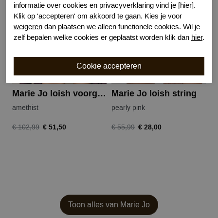
-50%
-50%
informatie over cookies en privacyverklaring vind je [hier].
Klik op 'accepteren' om akkoord te gaan. Kies je voor
weigeren
dan plaatsen we alleen functionele cookies. Wil je
zelf bepalen welke cookies er geplaatst worden klik dan
hier
.
Marie Jo loish voorgevormde bh
Marie Jo loish string
amethist
pearly pink
pe
€ 51,50
€ 28,00
€ 102,99
€ 55,99
€ 
Toon alles van Marie Jo