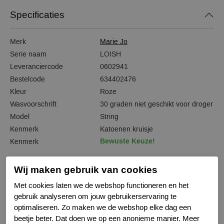
Specificaties
Merk
Marie Jo
Serie naam
LOISH
Leveranciercode
0602941
Bestelcode
634402476
Kleur
Roze
Wasvoorschrift
30 graden niet geschikt voor droger
Model
String
Kenmerk
Katoenen kruisje
Bewuste Keuze!
Kenmerk
Wij maken gebruik van cookies
Met cookies laten we de webshop functioneren en het
Gerelateerde producten
gebruik analyseren om jouw gebruikerservaring te
optimaliseren. Zo maken we de webshop elke dag een
beetje beter. Dat doen we op een anonieme manier. Meer