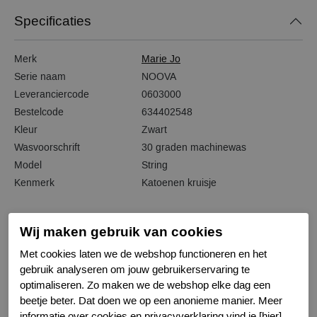
Specificaties
Merk
Marie Jo
Serie naam
NOOVA
Leveranciercode
0603000
Bestelcode
634402548
Kleur
Zwart
Wasvoorschrift
30 graden machinewas
Model
String
Kenmerk
Katoenen kruisje
Wij maken gebruik van cookies
Met cookies laten we de webshop functioneren en het
Gerelateerde producten
gebruik analyseren om jouw gebruikerservaring te
optimaliseren. Zo maken we de webshop elke dag een
beetje beter. Dat doen we op een anonieme manier. Meer
informatie over cookies en privacyverklaring vind je [hier].