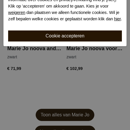
Klik op 'accepteren' om akkoord te gaan. Kies je voor
weigeren
dan plaatsen we alleen functionele cookies. Wil je
zelf bepalen welke cookies er geplaatst worden klik dan
hier
.
Marie Jo noova andere accessoires
Marie Jo noova voorgevormde bh
zwart
zwart
ga
€ 71,99
€ 102,99
€ 
Toon alles van Marie Jo