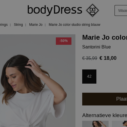
trings
String
Marie Jo
Marie Jo color studio string blauw
Marie Jo colo
-50%
Santorini Blue
€ 18,00
€ 35,99
42
Plaa
Alternatieve kleur