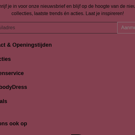
rijf je in voor onze nieuwsbrief en blijf op de hoogte van de ni
collecties, laatste trends én acties. Laat je inspireren!
Aanme
ct & Openingstijden
Openingstijden
traat 94-96
cties
Maandag
K Amersfoort
13:00 
690704
enservice
Dinsdag
9:30 
odydress.nl
Woensdag
9.30 
 bodyDress
Donderdag
9:30 
Vrijdag
9:30 
als
Zaterdag
9:30 
Zondag
12.00 
ons ook op