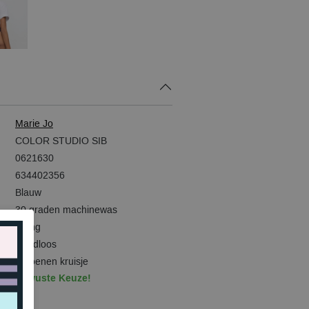
Marie Jo
COLOR STUDIO SIB
0621630
634402356
Blauw
30 graden machinewas
String
Naadloos
Katoenen kruisje
Bewuste Keuze!