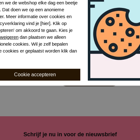
n we de webshop elke dag een beetje
r. Dat doen we op een anonieme
er. Meer informatie over cookies en
cyverklaring vind je [hier]. Klik op
epteren' om akkoord te gaan. Kies je
weigeren
dan plaatsen we alleen
Toon alles van Marie Jo
ionele cookies. Wil je zelf bepalen
e cookies er geplaatst worden klik dan
Naar alle slips en strings
Naar alle
Marie Jo
Schrijf je nu in voor de nieuwsbrief