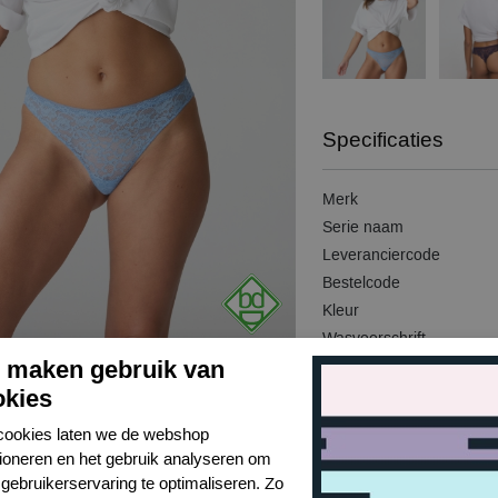
Specificaties
Merk
Serie naam
Leveranciercode
Bestelcode
Kleur
Wasvoorschrift
j maken gebruik van
Model
okies
Kenmerk
Kenmerk
cookies laten we de webshop
Kenmerk
tioneren en het gebruik analyseren om
gebruikerservaring te optimaliseren. Zo