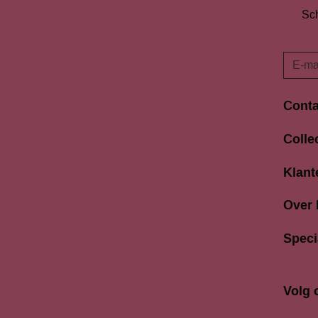
Sch
Conta
Langes
Colle
3811 A
033 4
Klant
info@b
Over
Speci
Volg 