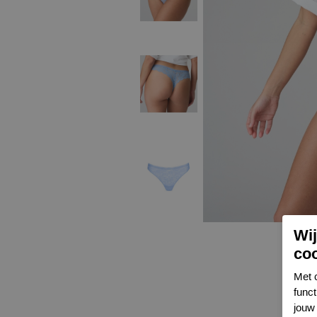
Wi
co
Met 
func
jouw 