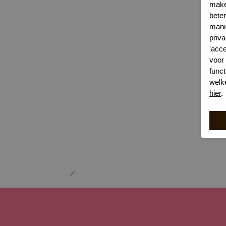
make
bete
mani
priva
'acc
voor
funct
welk
hier
.