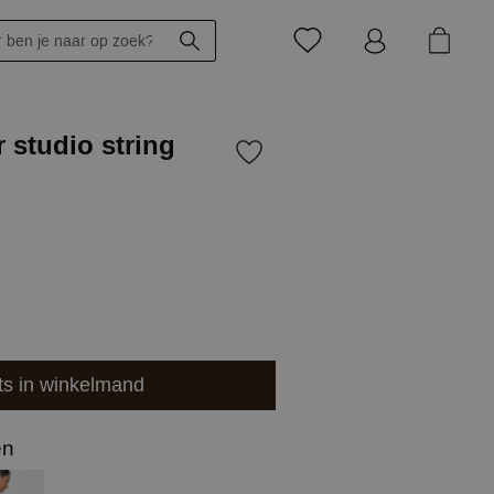
r studio string
ts in winkelmand
en