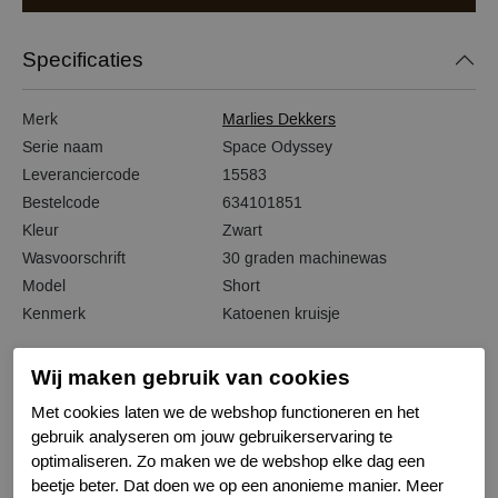
Specificaties
Merk
Marlies Dekkers
Serie naam
Space Odyssey
Leveranciercode
15583
Bestelcode
634101851
Kleur
Zwart
Wasvoorschrift
30 graden machinewas
Model
Short
Kenmerk
Katoenen kruisje
Wij maken gebruik van cookies
Met cookies laten we de webshop functioneren en het
Gerelateerde producten
gebruik analyseren om jouw gebruikerservaring te
optimaliseren. Zo maken we de webshop elke dag een
beetje beter. Dat doen we op een anonieme manier. Meer