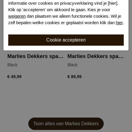
informatie over cookies en privacyverklaring vind je [hier].
Klik op 'accepteren' om akkoord te gaan. Kies je voor
weigeren
dan plaatsen we alleen functionele cookies. Wil je
zelf bepalen welke cookies er geplaatst worden klik dan
hier
.
Marlies Dekkers space odyssey thong
Marlies Dekkers space odyssey balcony
Black
Black
€ 49,99
€ 89,99
Toon alles van Marlies Dekkers