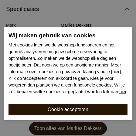
Specificaties
Merk
Marlies Dekkers
Serie naam
Space Odyssey
Wij maken gebruik van cookies
Leveranciercode
15593
Met cookies laten we de webshop functioneren en het
Bestelcode
634101738
gebruik analyseren om jouw gebruikerservaring te
Kleur
Rood
optimaliseren. Zo maken we de webshop elke dag een
Wasvoorschrift
30 graden machinewas
beetje beter. Dat doen we op een anonieme manier. Meer
Model
Hipster
informatie over cookies en privacyverklaring vind je [hier].
Klik op 'accepteren' om akkoord te gaan. Kies je voor
Kenmerk
Katoenen kruisje
weigeren
dan plaatsen we alleen functionele cookies. Wil je
zelf bepalen welke cookies er geplaatst worden klik dan
hier
.
Toon alles van Marlies Dekkers