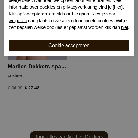
beetje beter. Dat doen we op een anonieme manier. Meer
informatie over cookies en privacyverklaring vind je [hier].
-50%
Klik op 'accepteren' om akkoord te gaan. Kies je voor
weigeren
dan plaatsen we alleen functionele cookies. Wil je
zelf bepalen welke cookies er geplaatst worden klik dan
hier
.
Marlies Dekkers space odyssey string
pristine
€ 27,48
€ 54,95
Toon alles van Marlies Dekkers