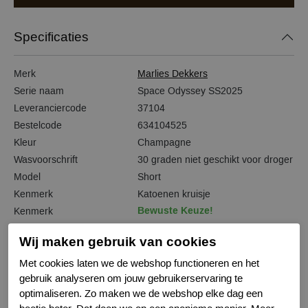
Specificaties
Merk
Marlies Dekkers
Serie naam
Space Odyssey SS2025
Leveranciercode
37104
Bestelcode
634104525
Kleur
Champagne
Wasvoorschrift
30 graden niet geschikt voor droger
Model
Short
Kenmerk
Katoenen kruisje
Bewuste Keuze!
Kenmerk
Wij maken gebruik van cookies
Met cookies laten we de webshop functioneren en het
gebruik analyseren om jouw gebruikerservaring te
Gerelateerde producten
optimaliseren. Zo maken we de webshop elke dag een