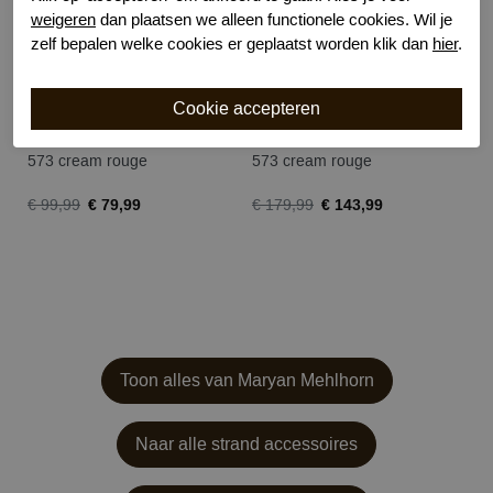
weigeren
dan plaatsen we alleen functionele cookies. Wil je
zelf bepalen welke cookies er geplaatst worden klik dan
hier
.
Maryan Mehlhorn palmaria slip
Maryan Mehlhorn palmaria top
573 cream rouge
573 cream rouge
€ 79,99
€ 143,99
€ 99,99
€ 179,99
Toon alles van Maryan Mehlhorn
Naar alle strand accessoires