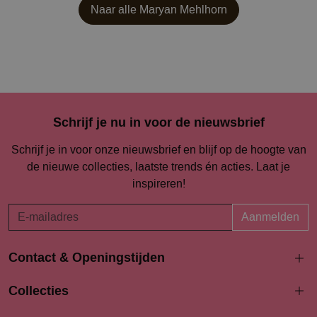
Naar alle
Maryan Mehlhorn
Schrijf je nu in voor de nieuwsbrief
Schrijf je in voor onze nieuwsbrief en blijf op de hoogte van
de nieuwe collecties, laatste trends én acties. Laat je
inspireren!
Aanmelden
Contact & Openingstijden
Langestraat 94-96
Collecties
3811 AK Amersfoort