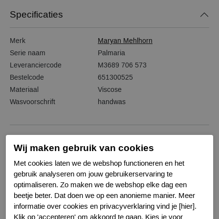
Specificaties
Merk
Maryan Mehlhorn
Serie naam
Palmaria
Leveranciercode
M3689 706 573
Bestelcode
651300525
Materiaal
Viscose
Wasvoorschrift
handwas
Wij maken gebruik van cookies
Gerelateerde producten
Met cookies laten we de webshop functioneren en het
gebruik analyseren om jouw gebruikerservaring te
-20%
-20%
optimaliseren. Zo maken we de webshop elke dag een
beetje beter. Dat doen we op een anonieme manier. Meer
informatie over cookies en privacyverklaring vind je [hier].
Klik op 'accepteren' om akkoord te gaan. Kies je voor