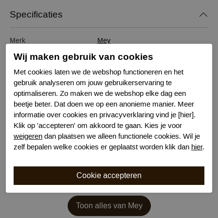
Specificaties
Merk
Mey
Serie naam
Wool Love
Wij maken gebruik van cookies
Leveranciercode
1110029
Met cookies laten we de webshop functioneren en het
Bestelcode
611300377
gebruik analyseren om jouw gebruikerservaring te
Kleur
Zwart
optimaliseren. Zo maken we de webshop elke dag een
Materiaal
Wol/Zijde
beetje beter. Dat doen we op een anonieme manier. Meer
Wasvoorschrift
handwas
informatie over cookies en privacyverklaring vind je [hier].
Klik op 'accepteren' om akkoord te gaan. Kies je voor
Nachtmode
Lange Mouw
weigeren
dan plaatsen we alleen functionele cookies. Wil je
zelf bepalen welke cookies er geplaatst worden klik dan
hier
.
Toon alles van Mey