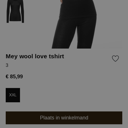
Mey wool love tshirt
3
€ 85,99
XXL
Plaats in winkelmand