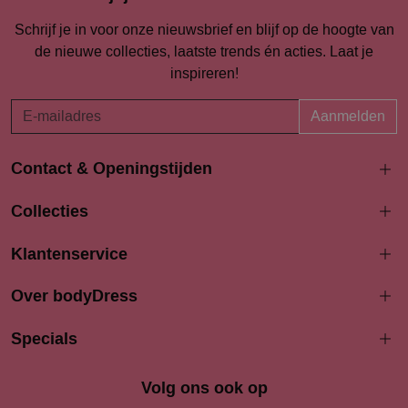
Schrijf je in voor onze nieuwsbrief en blijf op de hoogte van
de nieuwe collecties, laatste trends én acties. Laat je
inspireren!
Aanmelden
Contact & Openingstijden
Langestraat 94-96
Collecties
3811 AK Amersfoort
033 4690704
Klantenservice
info@bodydress.nl
Over bodyDress
Openingstijden
Maandag
Specials
13:00 - 17:30
Dinsdag
9:30 - 17:30
Woensdag
9.30 - 17.30
Volg ons ook op