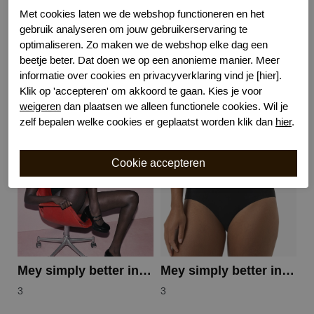
Kenmerk
Naadloos
Met cookies laten we de webshop functioneren en het
Kenmerk
Katoenen kruisje
gebruik analyseren om jouw gebruikerservaring te
optimaliseren. Zo maken we de webshop elke dag een
beetje beter. Dat doen we op een anonieme manier. Meer
informatie over cookies en privacyverklaring vind je [hier].
Klik op 'accepteren' om akkoord te gaan. Kies je voor
Gerelateerde producten
weigeren
dan plaatsen we alleen functionele cookies. Wil je
zelf bepalen welke cookies er geplaatst worden klik dan
hier
.
Mey simply better invisibles top
Mey simply better invisibles taille
3
3
3