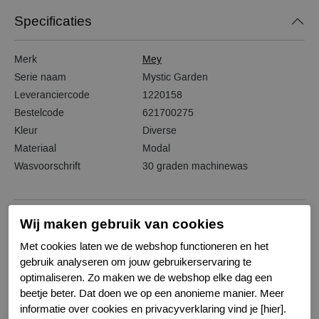
Specificaties
Merk
Mey
Serie naam
Mystic Garden
Leveranciercode
1220158
Bestelcode
621700275
Kleur
Diverse
Materiaal
Modal
Wasvoorschrift
30 graden machinewas
Wij maken gebruik van cookies
Gerelateerde producten
Met cookies laten we de webshop functioneren en het
gebruik analyseren om jouw gebruikerservaring te
optimaliseren. Zo maken we de webshop elke dag een
beetje beter. Dat doen we op een anonieme manier. Meer
informatie over cookies en privacyverklaring vind je [hier].