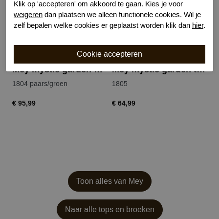
Klik op 'accepteren' om akkoord te gaan. Kies je voor
weigeren
dan plaatsen we alleen functionele cookies. Wil je
zelf bepalen welke cookies er geplaatst worden klik dan
hier
.
Mey mystic garden nightdress
Mey mystic garden tshirt
1804 paars/groen
1805
1
€ 95,99
€ 64,99
€ 
Toon alles van Mey
Naar alle tops en broeken