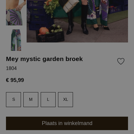
Mey mystic garden broek
1804
€ 95,99
S
M
L
XL
Plaats in winkelmand