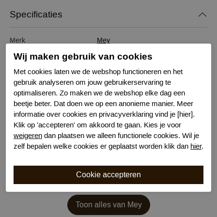
Specificaties
Merk
Mey
Serie naam
Flying Bird
Wij maken gebruik van cookies
Leveranciercode
1230024
Met cookies laten we de webshop functioneren en het
Bestelcode
621101757
gebruik analyseren om jouw gebruikerservaring te
Kleur
Diverse
optimaliseren. Zo maken we de webshop elke dag een
Materiaal
Modal
beetje beter. Dat doen we op een anonieme manier. Meer
Wasvoorschrift
30 graden machinewas
informatie over cookies en privacyverklaring vind je [hier].
Klik op 'accepteren' om akkoord te gaan. Kies je voor
Nachtmode
Lange Mouw
weigeren
dan plaatsen we alleen functionele cookies. Wil je
zelf bepalen welke cookies er geplaatst worden klik dan
hier
.
Toon alles van Mey